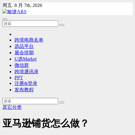
Skip
周五. 8 月 7th, 2026
to
content
跨境电商名单
选品平台
展会排期
U选Market
微信群
跨境通讯录
PPT
注册&登录
发布教程
其它分类
亚马逊铺货怎么做？