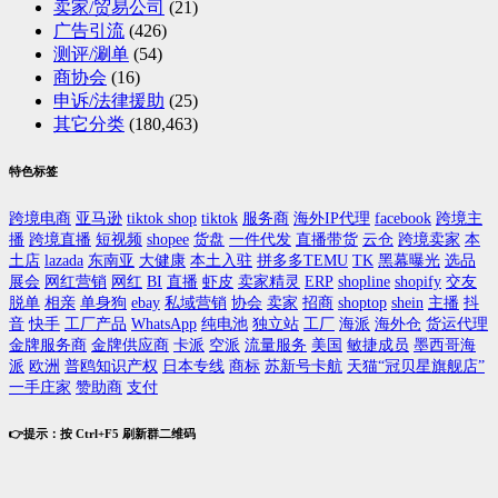
卖家/贸易公司
(21)
广告引流
(426)
测评/涮单
(54)
商协会
(16)
申诉/法律援助
(25)
其它分类
(180,463)
特色标签
跨境电商
亚马逊
tiktok shop
tiktok
服务商
海外IP代理
facebook
跨境主
播
跨境直播
短视频
shopee
货盘
一件代发
直播带货
云仓
跨境卖家
本
土店
lazada
东南亚
大健康
本土入驻
拼多多TEMU
TK
黑幕曝光
选品
展会
网红营销
网红
BI
直播
虾皮
卖家精灵
ERP
shopline
shopify
交友
脱单
相亲
单身狗
ebay
私域营销
协会
卖家
招商
shoptop
shein
主播
抖
音
快手
工厂产品
WhatsApp
纯电池
独立站
工厂
海派
海外仓
货运代理
金牌服务商
金牌供应商
卡派
空派
流量服务
美国
敏捷成员
墨西哥海
派
欧洲
普鸥知识产权
日本专线
商标
苏新号卡航
天猫“冠贝星旗舰店”
一手庄家
赞助商
支付
👉提示：按 Ctrl+F5 刷新群二维码