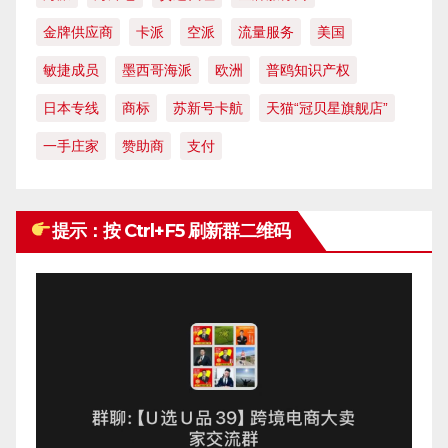
金牌供应商
卡派
空派
流量服务
美国
敏捷成员
墨西哥海派
欧洲
普鸥知识产权
日本专线
商标
苏新号卡航
天猫“冠贝星旗舰店”
一手庄家
赞助商
支付
提示：按 Ctrl+F5 刷新群二维码