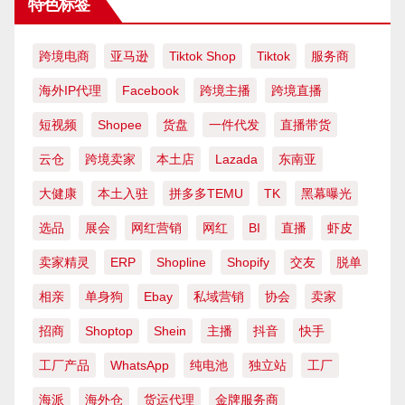
特色标签
跨境电商
亚马逊
Tiktok Shop
Tiktok
服务商
海外IP代理
Facebook
跨境主播
跨境直播
短视频
Shopee
货盘
一件代发
直播带货
云仓
跨境卖家
本土店
Lazada
东南亚
大健康
本土入驻
拼多多TEMU
TK
黑幕曝光
选品
展会
网红营销
网红
BI
直播
虾皮
卖家精灵
ERP
Shopline
Shopify
交友
脱单
相亲
单身狗
Ebay
私域营销
协会
卖家
招商
Shoptop
Shein
主播
抖音
快手
工厂产品
WhatsApp
纯电池
独立站
工厂
海派
海外仓
货运代理
金牌服务商