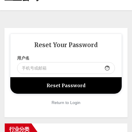
Reset Your Password
用户名
face
Return to Login
行业分类