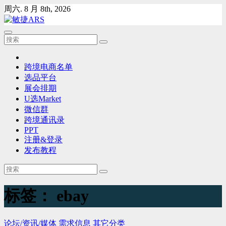
Skip
周六. 8 月 8th, 2026
to
content
跨境电商名单
选品平台
展会排期
U选Market
微信群
跨境通讯录
PPT
注册&登录
发布教程
标签：
ebay
论坛/资讯/媒体
需求信息
其它分类