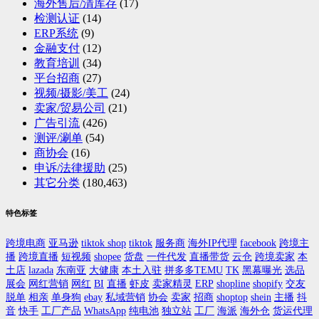
海外售后/清库存
(17)
检测认证
(14)
ERP系统
(9)
金融支付
(12)
教育培训
(34)
平台招商
(27)
视频/摄影/美工
(24)
卖家/贸易公司
(21)
广告引流
(426)
测评/涮单
(54)
商协会
(16)
申诉/法律援助
(25)
其它分类
(180,463)
特色标签
跨境电商
亚马逊
tiktok shop
tiktok
服务商
海外IP代理
facebook
跨境主
播
跨境直播
短视频
shopee
货盘
一件代发
直播带货
云仓
跨境卖家
本
土店
lazada
东南亚
大健康
本土入驻
拼多多TEMU
TK
黑幕曝光
选品
展会
网红营销
网红
BI
直播
虾皮
卖家精灵
ERP
shopline
shopify
交友
脱单
相亲
单身狗
ebay
私域营销
协会
卖家
招商
shoptop
shein
主播
抖
音
快手
工厂产品
WhatsApp
纯电池
独立站
工厂
海派
海外仓
货运代理