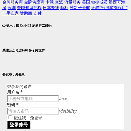
金牌服务商
金牌供应商
卡派
空派
流量服务
美国
敏捷成员
墨西哥海
派
欧洲
普鸥知识产权
日本专线
商标
苏新号卡航
天猫“冠贝星旗舰店”
一手庄家
赞助商
支付
👉提示：按 Ctrl+F5 刷新群二维码
关注公众号进1600多个跨境群
要发布，先登录
登录我的账户
用户名
*
face
密码
*
visibility
记住我，免登录