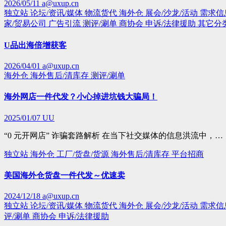
2026/05/11
a@uxup.cn
独立站
论坛/资讯/媒体
物流货代
海外仓
展会/沙龙/活动
需求信
家/贸易公司
广告引流
测评/涮单
商协会
申诉/法律援助
其它分
U品出海倍增获客
2026/04/01
a@uxup.cn
海外仓
海外售后/清库存
测评/涮单
海外网店一件代发？小心掉进坑钱大骗局！
2025/01/07
UU
“0 元开网店” 诈骗套路解析 在当下社交媒体的信息洪流中，…
独立站
海外仓
工厂/货盘/货源
海外售后/清库存
平台招商
美国海外仓货盘一件代发～优速卖
2024/12/18
a@uxup.cn
独立站
论坛/资讯/媒体
物流货代
海外仓
展会/沙龙/活动
需求信
评/涮单
商协会
申诉/法律援助