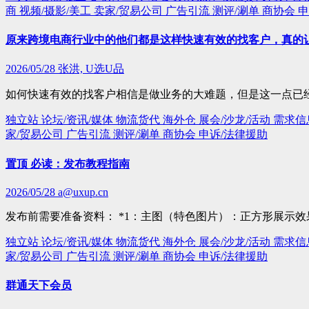
商
视频/摄影/美工
卖家/贸易公司
广告引流
测评/涮单
商协会
申
原来跨境电商行业中的他们都是这样快速有效的找客户，真的
2026/05/28
张洪, U选U品
如何快速有效的找客户相信是做业务的大难题，但是这一点已
独立站
论坛/资讯/媒体
物流货代
海外仓
展会/沙龙/活动
需求信
家/贸易公司
广告引流
测评/涮单
商协会
申诉/法律援助
置顶 必读：发布教程指南
2026/05/28
a@uxup.cn
发布前需要准备资料： *1：主图（特色图片）：正方形展示效
独立站
论坛/资讯/媒体
物流货代
海外仓
展会/沙龙/活动
需求信
家/贸易公司
广告引流
测评/涮单
商协会
申诉/法律援助
群通天下会员