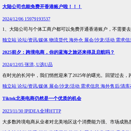
大陆公司也能免费开香港账户啦！！！
2024/12/06
15979193537
1、大陆公司与个体工商户都可以免费开通香港账户，不需要
独立站
论坛/资讯/媒体
物流货代
海外仓
展会/沙龙/活动
需求信
2025前夕：跨境电商，你的蓝海之旅还来得及启航吗？
2024/12/05
张洪, U选U品
在时光的长河中，我们悄然迎来了2025年的曙光。回望过去，
独立站
论坛/资讯/媒体
展会/沙龙/活动
需求信息
海外售后/清
Tiktok北美电商仍然是一个优质的机会
2023/11/30
IPIDEA全球HTTP
大多数跨境电商从业者对北美地区这个消费能力强、市场成熟