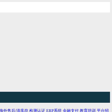
海外售后/清库存
检测认证
ERP系统
金融支付
教育培训
平台招