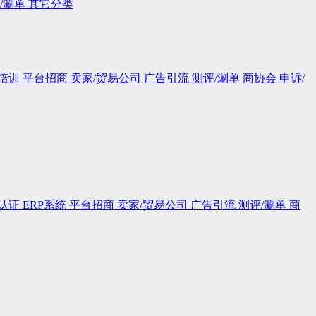
/涮单
其它分类
培训
平台招商
卖家/贸易公司
广告引流
测评/涮单
商协会
申诉/
认证
ERP系统
平台招商
卖家/贸易公司
广告引流
测评/涮单
商