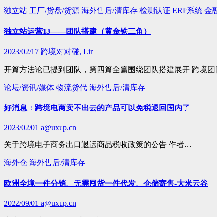
独立站
工厂/货盘/货源
海外售后/清库存
检测认证
ERP系统
金
独立站运营13——团队搭建（黄金铁三角）
2023/02/17
跨境对对碰, Lin
开篇方法论已提到团队，第四篇全篇围绕团队搭建展开 跨境团
论坛/资讯/媒体
物流货代
海外售后/清库存
好消息：跨境电商卖不出去的产品可以免税退回国内了
2023/02/01
a@uxup.cn
关于跨‮电境‬子商务出口‮运退‬商品税收政策‮公的‬告 作者…
海外仓
海外售后/清库存
欧洲全境一件分销、无需囤货一件代发、仓储寄售-大米云谷
2022/09/01
a@uxup.cn