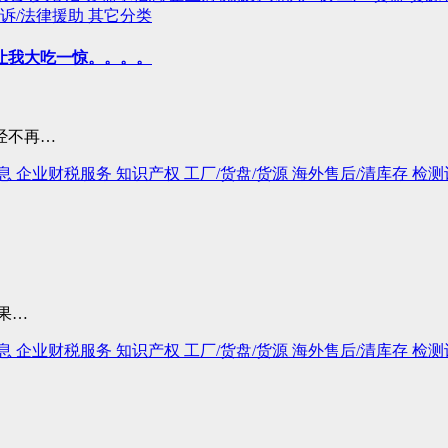
诉/法律援助
其它分类
让我大吃一惊。。。。
经不再…
息
企业财税服务
知识产权
工厂/货盘/货源
海外售后/清库存
检测
果…
息
企业财税服务
知识产权
工厂/货盘/货源
海外售后/清库存
检测