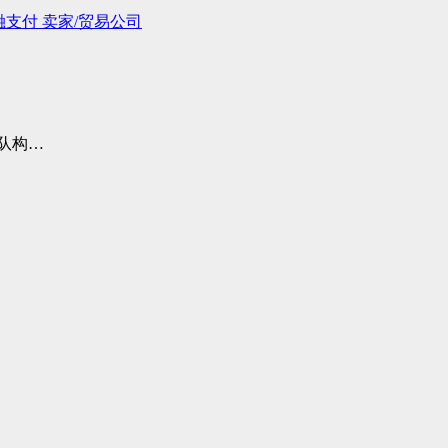
融支付
卖家/贸易公司
队构…