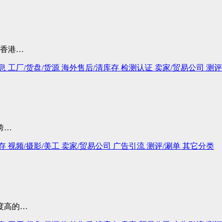
去香港…
息
工厂/货盘/货源
海外售后/清库存
检测认证
卖家/贸易公司
测评
跨…
库存
视频/摄影/美工
卖家/贸易公司
广告引流
测评/涮单
其它分类
度高的…