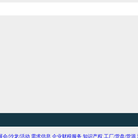
展会/沙龙/活动
需求信息
企业财税服务
知识产权
工厂/货盘/货源