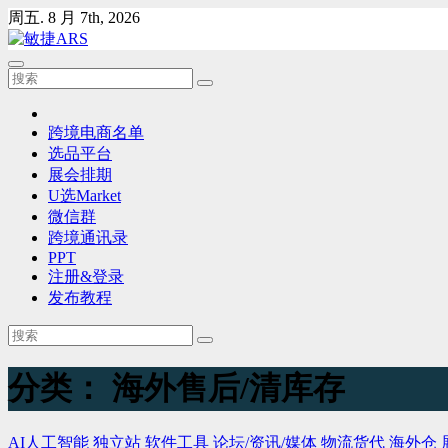
Skip
周五. 8 月 7th, 2026
to
content
跨境电商名单
选品平台
展会排期
U选Market
微信群
跨境通讯录
PPT
注册&登录
发布教程
分类：
海外售后/清库存
AI人工智能
独立站
软件工具
论坛/资讯/媒体
物流货代
海外仓