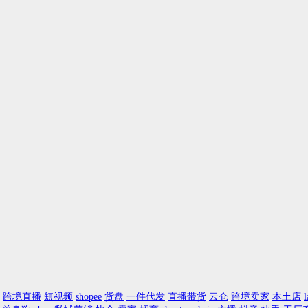
跨境直播
短视频
shopee
货盘
一件代发
直播带货
云仓
跨境卖家
本土店
l