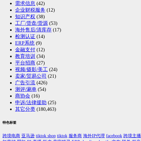
需求信息
(42)
企业财税服务
(12)
知识产权
(38)
工厂/货盘/货源
(53)
海外售后/清库存
(17)
检测认证
(14)
ERP系统
(9)
金融支付
(12)
教育培训
(34)
平台招商
(27)
视频/摄影/美工
(24)
卖家/贸易公司
(21)
广告引流
(426)
测评/涮单
(54)
商协会
(16)
申诉/法律援助
(25)
其它分类
(180,463)
特色标签
跨境电商
亚马逊
tiktok shop
tiktok
服务商
海外IP代理
facebook
跨境主播