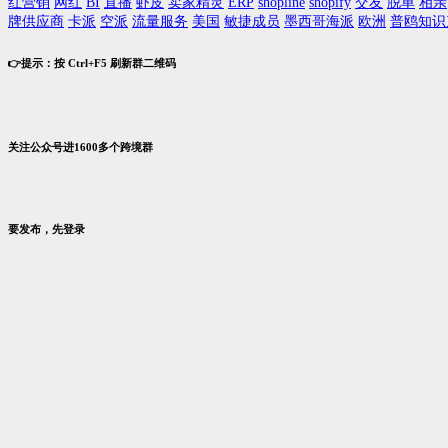
红营销
网红
BI
直播
虾皮
卖家精灵
ERP
shopline
shopify
交友
脱单
相亲
牌供应商
卡派
空派
流量服务
美国
敏捷成员
墨西哥海派
欧洲
普鸥知识
👉提示：按 Ctrl+F5 刷新群二维码
关注公众号进1600多个跨境群
要发布，先登录