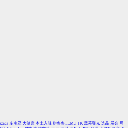
azada
东南亚
大健康
本土入驻
拼多多TEMU
TK
黑幕曝光
选品
展会
网