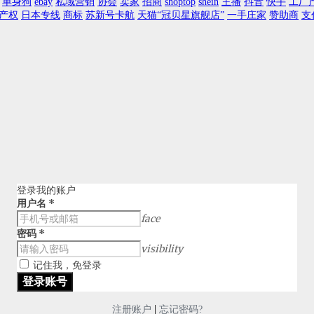
单身狗
ebay
私域营销
协会
卖家
招商
shoptop
shein
主播
抖音
快手
工厂
产权
日本专线
商标
苏新号卡航
天猫“冠贝星旗舰店”
一手庄家
赞助商
支
登录我的账户
用户名
*
face
密码
*
visibility
记住我，免登录
|
注册账户
忘记密码?