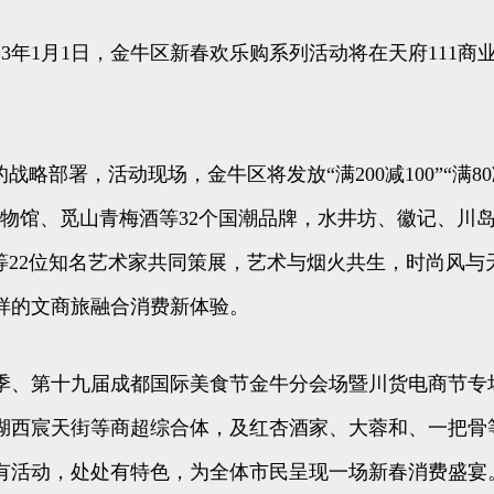
3年1月1日，金牛区新春欢乐购系列活动将在天府111商
，活动现场，金牛区将发放“满200减100”“满80减40
物馆、觅山青梅酒等32个国潮品牌，水井坊、徽记、川岛等
等22位知名艺术家共同策展，艺术与烟火共生，时尚风
样的文商旅融合消费新体验。
、第十九届成都国际美食节金牛分会场暨川货电商节专
湖西宸天街等商超综合体，及红杏酒家、大蓉和、一把骨
有活动，处处有特色，为全体市民呈现一场新春消费盛宴