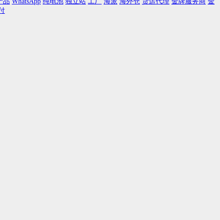
产品
WhatsApp
纯电池
独立站
工厂
海派
海外仓
货运代理
金牌服务商
金
付