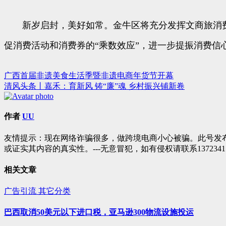
新岁启封，美好如常。金牛区将充分发挥文商旅消费
促消费活动和消费券的“乘数效应”，进一步提振消费
广西首届非遗美食生活季暨非遗电商年货节开幕
文
清风头条丨嘉禾：育新风 铸“廉”魂 乡村振兴铺新卷
章
导
作者
UU
航
友情提示：现在网络诈骗很多，做跨境电商小心被骗。此号发
或证实其内容的真实性。---无意冒犯，如有侵权请联系1372341
相关文章
广告引流
其它分类
巴西取消50美元以下进口税，亚马逊300物流设施投运