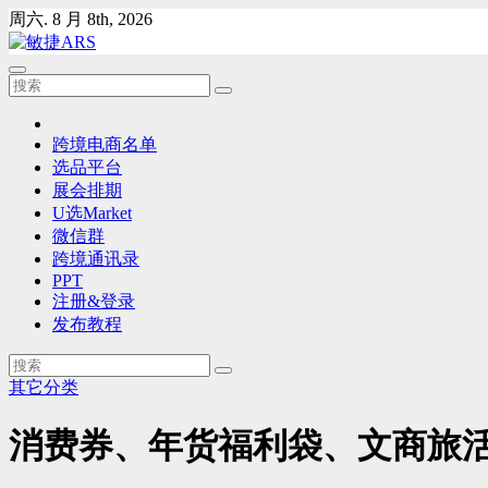
Skip
周六. 8 月 8th, 2026
to
content
跨境电商名单
选品平台
展会排期
U选Market
微信群
跨境通讯录
PPT
注册&登录
发布教程
其它分类
消费券、年货福利袋、文商旅活