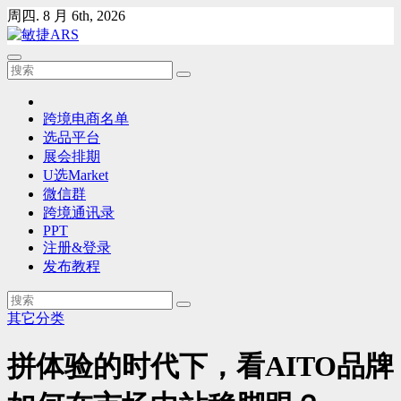
Skip
周四. 8 月 6th, 2026
to
content
跨境电商名单
选品平台
展会排期
U选Market
微信群
跨境通讯录
PPT
注册&登录
发布教程
其它分类
拼体验的时代下，看AITO品牌