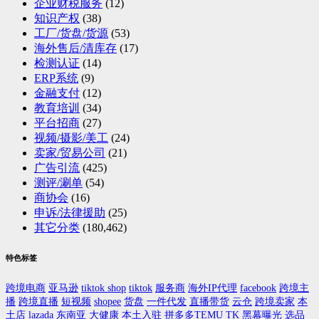
企业财税服务
(12)
知识产权
(38)
工厂/货盘/货源
(53)
海外售后/清库存
(17)
检测认证
(14)
ERP系统
(9)
金融支付
(12)
教育培训
(34)
平台招商
(27)
视频/摄影/美工
(24)
卖家/贸易公司
(21)
广告引流
(425)
测评/涮单
(54)
商协会
(16)
申诉/法律援助
(25)
其它分类
(180,462)
特色标签
跨境电商
亚马逊
tiktok shop
tiktok
服务商
海外IP代理
facebook
跨境主
播
跨境直播
短视频
shopee
货盘
一件代发
直播带货
云仓
跨境卖家
本
土店
lazada
东南亚
大健康
本土入驻
拼多多TEMU
TK
黑幕曝光
选品