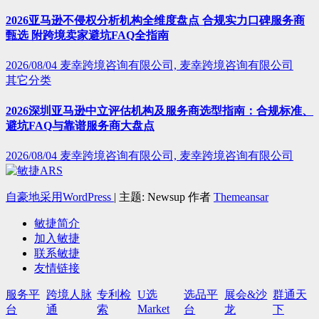
2026亚马逊不侵权分析机构全维度盘点 合规实力口碑服务商
甄选 附跨境卖家避坑FAQ全指南
2026/08/04
麦幸跨境咨询有限公司, 麦幸跨境咨询有限公司
其它分类
2026深圳亚马逊中立评估机构及服务商选型指南：合规标准、
避坑FAQ与靠谱服务商大盘点
2026/08/04
麦幸跨境咨询有限公司, 麦幸跨境咨询有限公司
自豪地采用WordPress
|
主题: Newsup 作者
Themeansar
敏捷简介
加入敏捷
联系敏捷
友情链接
服务平
跨境人脉
专利检
U选
选品平
展会&沙
群通天
Market
台
通
索
台
龙
下