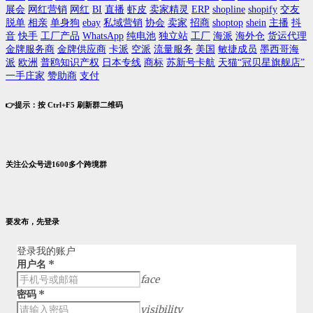
展会
网红营销
网红
BI
直播
虾皮
卖家精灵
ERP
shopline
shopify
交友
脱单
相亲
单身狗
ebay
私域营销
协会
卖家
招商
shoptop
shein
主播
抖
音
快手
工厂产品
WhatsApp
纯电池
独立站
工厂
海派
海外仓
货运代理
金牌服务商
金牌供应商
卡派
空派
流量服务
美国
敏捷成员
墨西哥海
派
欧洲
普鸥知识产权
日本专线
商标
苏新号卡航
天猫“冠贝星旗舰店”
一手庄家
赞助商
支付
👉提示：按 Ctrl+F5 刷新群二维码
关注公众号进1600多个跨境群
要发布，先登录
登录我的账户
用户名
*
face
密码
*
visibility