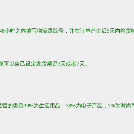
右。要在48小时之内填写物流跟踪号，并在订单产生后5天内
。卖家可以自己设定发货期是3天或者7天。
平台经营的类目39%为生活用品，38%为电子产品，7%为时尚