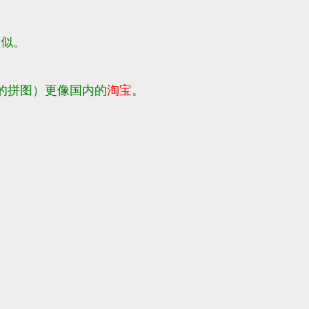
相似。
范的拼图）更像国内的
淘宝
。