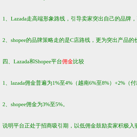
1、Lazada走高端形象路线，引导卖家突出自己的品
2、shopee的品牌策略走的是C店路线，更为突出产
四、Lazada和Shopee平台
佣金
比较
1、lazada佣金普遍为1%至4%（越南6%至8%）+2%
2、shopee佣金为3%至5%。
说明平台正处于招商吸引期，以低佣金鼓励卖家积极入