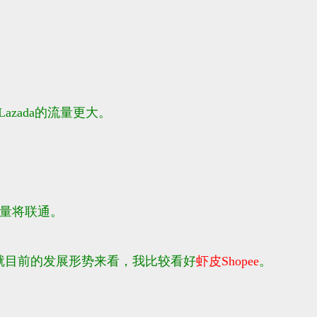
azada的流量更大。
流量将联通。
，但就目前的发展形势来看，我比较看好
虾皮Shopee
。