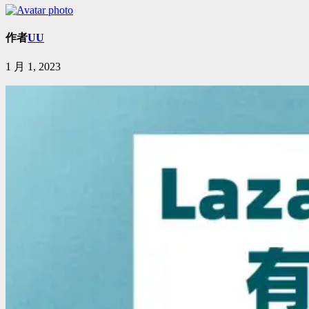
作者
UU
1 月 1, 2023