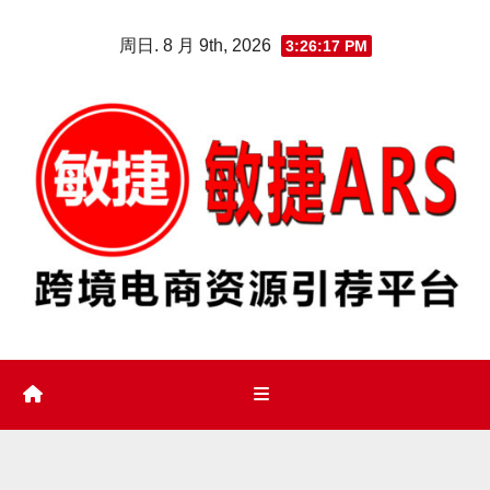
Skip
周日. 8 月 9th, 2026
3:26:18 PM
to
content