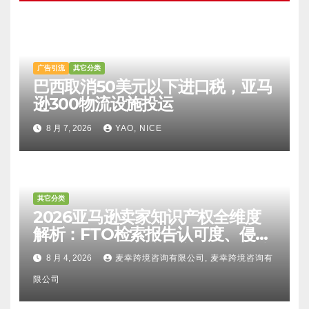
广告引流
其它分类
巴西取消50美元以下进口税，亚马
逊300物流设施投运
8 月 7, 2026
YAO, NICE
其它分类
2026亚马逊卖家知识产权全维度
解析：FTO检索报告认可度、侵权
比对区别、TRO应诉方法及服务商
8 月 4, 2026
麦幸跨境咨询有限公司, 麦幸跨境咨询有
甄选避坑全攻略
限公司