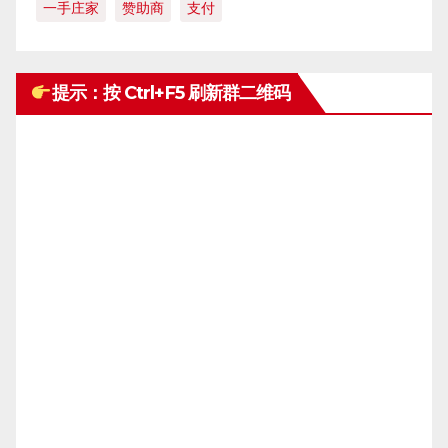
一手庄家
赞助商
支付
提示：按 Ctrl+F5 刷新群二维码