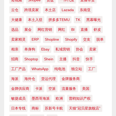
短视频
Shopee
货盘
一件代发
直播带货
云仓
跨境卖家
本土店
Lazada
东南亚
大健康
本土入驻
拼多多TEMU
TK
黑幕曝光
选品
展会
网红营销
网红
BI
直播
虾皮
卖家精灵
ERP
Shopline
Shopify
交友
脱单
相亲
单身狗
Ebay
私域营销
协会
卖家
招商
Shoptop
Shein
主播
抖音
快手
工厂产品
WhatsApp
纯电池
独立站
工厂
海派
海外仓
货运代理
金牌服务商
金牌供应商
卡派
空派
流量服务
美国
敏捷成员
墨西哥海派
欧洲
普鸥知识产权
日本专线
商标
苏新号卡航
天猫“冠贝星旗舰店”