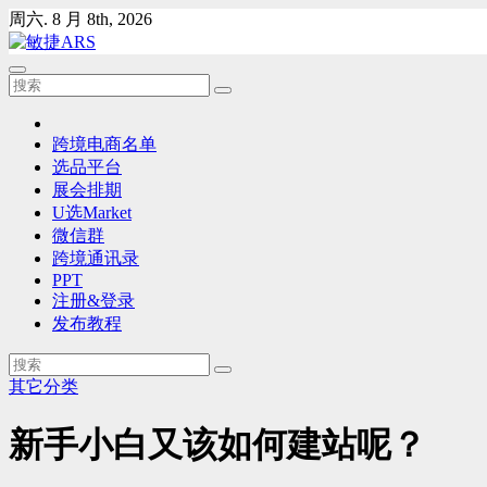
Skip
周六. 8 月 8th, 2026
to
content
跨境电商名单
选品平台
展会排期
U选Market
微信群
跨境通讯录
PPT
注册&登录
发布教程
其它分类
新手小白又该如何建站呢？