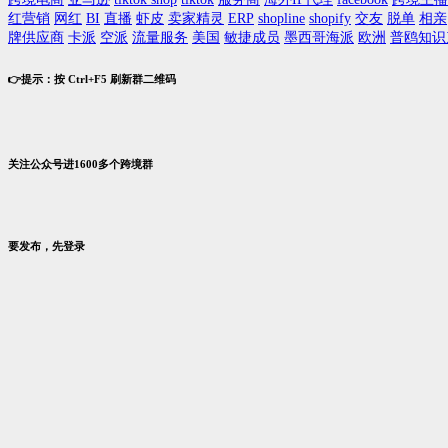
红营销
网红
BI
直播
虾皮
卖家精灵
ERP
shopline
shopify
交友
脱单
相亲
牌供应商
卡派
空派
流量服务
美国
敏捷成员
墨西哥海派
欧洲
普鸥知识
👉提示：按 Ctrl+F5 刷新群二维码
关注公众号进1600多个跨境群
要发布，先登录