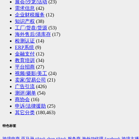
展会/沙龙/活动
(23)
需求信息
(42)
企业财税服务
(12)
知识产权
(38)
工厂/货盘/货源
(53)
海外售后/清库存
(17)
检测认证
(14)
ERP系统
(9)
金融支付
(12)
教育培训
(34)
平台招商
(27)
视频/摄影/美工
(24)
卖家/贸易公司
(21)
广告引流
(426)
测评/涮单
(54)
商协会
(16)
申诉/法律援助
(25)
其它分类
(180,463)
特色标签
跨境电商
亚马逊
tiktok shop
tiktok
服务商
海外IP代理
facebook
跨境主播