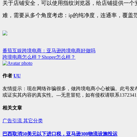
关于店铺安全，可以使用指纹浏览器，给店铺提供一个
难，需要从多个角度考虑：ip的纯净度，连通率，覆盖范围，数量等等，
番茄互娱跨境电商：亚马逊跨境电商好做吗
文
跨境电商怎么样？Shopee怎么样？
章
导
作者
UU
航
友情提示：现在网络诈骗很多，做跨境电商小心被骗。此号发
或证实其内容的真实性。---无意冒犯，如有侵权请联系1372341
相关文章
广告引流
其它分类
巴西取消50美元以下进口税，亚马逊300物流设施投运