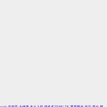
azada
东南亚
大健康
本土入驻
拼多多TEMU
TK
黑幕曝光
选品
展会
网