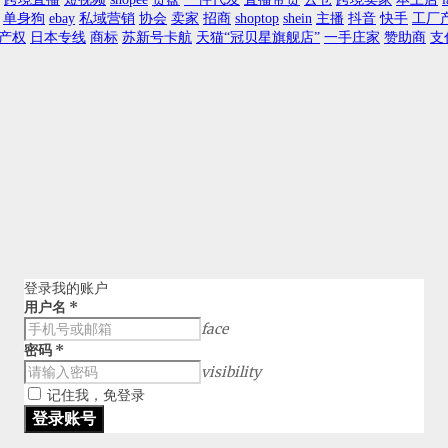
单身狗
ebay
私域营销
协会
卖家
招商
shoptop
shein
主播
抖音
快手
工厂
产权
日本专线
商标
苏新号卡航
天猫“冠贝星旗舰店”
一手庄家
赞助商
支
登录我的账户
用户名
*
face
密码
*
visibility
记住我，免登录