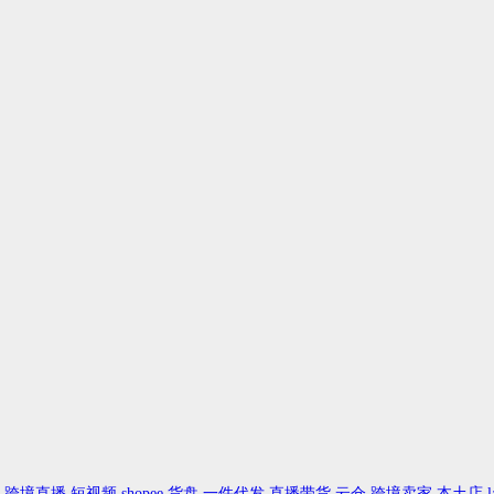
跨境直播
短视频
shopee
货盘
一件代发
直播带货
云仓
跨境卖家
本土店
l