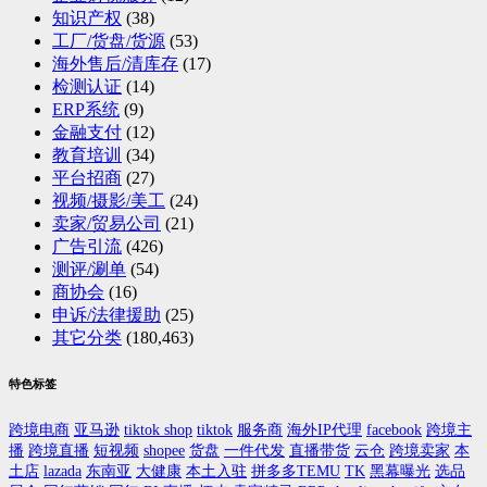
知识产权
(38)
工厂/货盘/货源
(53)
海外售后/清库存
(17)
检测认证
(14)
ERP系统
(9)
金融支付
(12)
教育培训
(34)
平台招商
(27)
视频/摄影/美工
(24)
卖家/贸易公司
(21)
广告引流
(426)
测评/涮单
(54)
商协会
(16)
申诉/法律援助
(25)
其它分类
(180,463)
特色标签
跨境电商
亚马逊
tiktok shop
tiktok
服务商
海外IP代理
facebook
跨境主
播
跨境直播
短视频
shopee
货盘
一件代发
直播带货
云仓
跨境卖家
本
土店
lazada
东南亚
大健康
本土入驻
拼多多TEMU
TK
黑幕曝光
选品