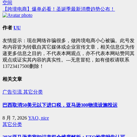
空间
章
【跨境电商】爆单必看！圣诞季最新消费趋势公布！
导
航
作者
UU
友情提示：现在网络诈骗很多，做跨境电商小心被骗。此号发
布内容皆为转载自其它媒体或企业宣传文章，相关信息仅为传
递更多信息之目的，不代表本网观点，亦不代表本网站赞同其
观点或证实其内容的真实性。---无意冒犯，如有侵权请联系
13723417500删除！
相关文章
广告引流
其它分类
巴西取消50美元以下进口税，亚马逊300物流设施投运
8 月 7, 2026
YAO, nice
其它分类