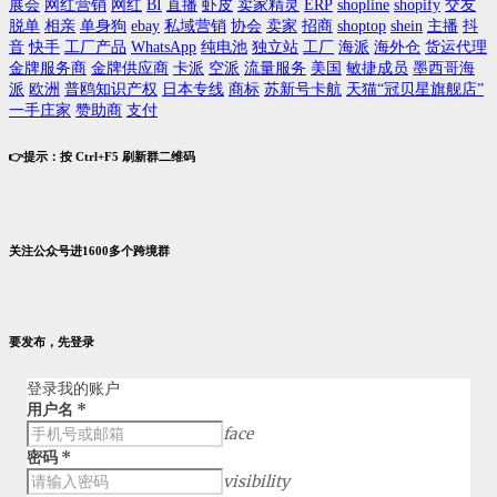
展会
网红营销
网红
BI
直播
虾皮
卖家精灵
ERP
shopline
shopify
交友
脱单
相亲
单身狗
ebay
私域营销
协会
卖家
招商
shoptop
shein
主播
抖
音
快手
工厂产品
WhatsApp
纯电池
独立站
工厂
海派
海外仓
货运代理
金牌服务商
金牌供应商
卡派
空派
流量服务
美国
敏捷成员
墨西哥海
派
欧洲
普鸥知识产权
日本专线
商标
苏新号卡航
天猫“冠贝星旗舰店”
一手庄家
赞助商
支付
👉提示：按 Ctrl+F5 刷新群二维码
关注公众号进1600多个跨境群
要发布，先登录
登录我的账户
用户名
*
face
密码
*
visibility