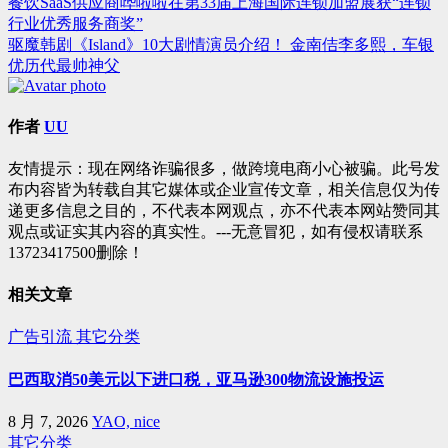
餐饮SaaS供应商哗啦啦在第33届上海国际连锁加盟展获“连锁
文
行业优秀服务商奖”
章
驱魔韩剧《Island》10大剧情演员介绍！ 金南佶李多熙，车银
优历代最帅神父
导
航
作者
UU
友情提示：现在网络诈骗很多，做跨境电商小心被骗。此号发
布内容皆为转载自其它媒体或企业宣传文章，相关信息仅为传
递更多信息之目的，不代表本网观点，亦不代表本网站赞同其
观点或证实其内容的真实性。---无意冒犯，如有侵权请联系
13723417500删除！
相关文章
广告引流
其它分类
巴西取消50美元以下进口税，亚马逊300物流设施投运
8 月 7, 2026
YAO, nice
其它分类