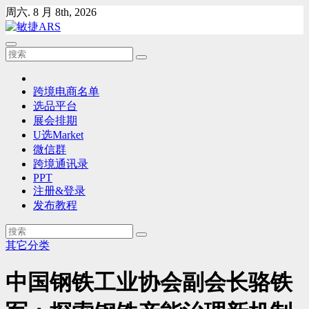
Skip
周六. 8 月 8th, 2026
to
content
跨境电商名单
选品平台
展会排期
U选Market
微信群
跨境通讯录
PPT
注册&登录
发布教程
其它分类
中国钢铁工业协会副会长骆铁