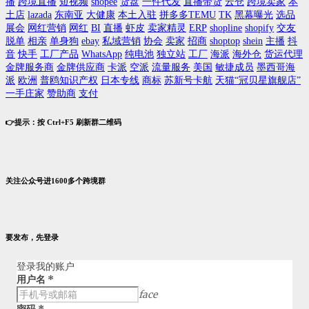
播
跨境直播
短视频
shopee
货盘
一件代发
直播带货
云仓
跨境卖家
本
土店
lazada
东南亚
大健康
本土入驻
拼多多TEMU
TK
黑幕曝光
选品
展会
网红营销
网红
BI
直播
虾皮
卖家精灵
ERP
shopline
shopify
交友
脱单
相亲
单身狗
ebay
私域营销
协会
卖家
招商
shoptop
shein
主播
抖
音
快手
工厂产品
WhatsApp
纯电池
独立站
工厂
海派
海外仓
货运代理
金牌服务商
金牌供应商
卡派
空派
流量服务
美国
敏捷成员
墨西哥海
派
欧洲
普鸥知识产权
日本专线
商标
苏新号卡航
天猫“冠贝星旗舰店”
一手庄家
赞助商
支付
👉提示：按 Ctrl+F5 刷新群二维码
关注公众号进1600多个跨境群
要发布，先登录
登录我的账户
用户名
*
face
密码
*