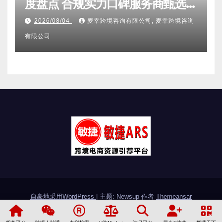
度盘点 合规实力口碑服务商甄选
附跨境卖家避坑FAQ全指南
2026/08/04
麦幸跨境咨询有限公司, 麦幸跨境咨询
有限公司
自豪地采用WordPress
|
主题: Newsup 作者
Themeansar
敏捷简介
加入敏捷
联系敏捷
友情链接