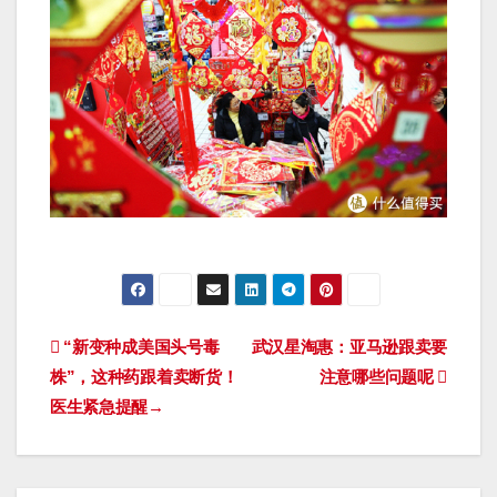
文
“新变种成美国头号毒
武汉星淘惠：亚马逊跟卖要
株”，这种药跟着卖断货！
注意哪些问题呢
章
医生紧急提醒→
导
航