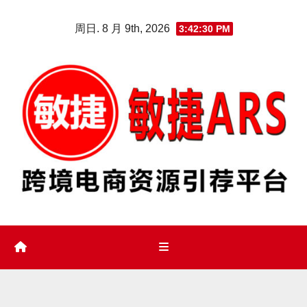
Skip
周日. 8 月 9th, 2026
3:42:31 PM
to
content