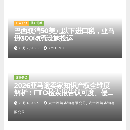
广告引流
其它分类
巴西取消50美元以下进口税，亚马
逊300物流设施投运
8 月 7, 2026
YAO, NICE
其它分类
2026亚马逊卖家知识产权全维度
解析：FTO检索报告认可度、侵权
比对区别、TRO应诉方法及服务商
8 月 4, 2026
麦幸跨境咨询有限公司, 麦幸跨境咨询有
甄选避坑全攻略
限公司