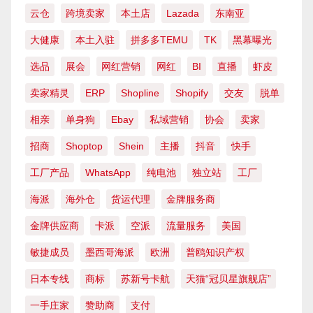
云仓
跨境卖家
本土店
Lazada
东南亚
大健康
本土入驻
拼多多TEMU
TK
黑幕曝光
选品
展会
网红营销
网红
BI
直播
虾皮
卖家精灵
ERP
Shopline
Shopify
交友
脱单
相亲
单身狗
Ebay
私域营销
协会
卖家
招商
Shoptop
Shein
主播
抖音
快手
工厂产品
WhatsApp
纯电池
独立站
工厂
海派
海外仓
货运代理
金牌服务商
金牌供应商
卡派
空派
流量服务
美国
敏捷成员
墨西哥海派
欧洲
普鸥知识产权
日本专线
商标
苏新号卡航
天猫“冠贝星旗舰店”
一手庄家
赞助商
支付