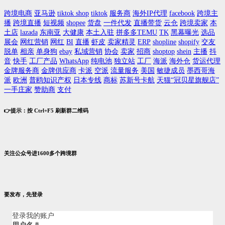
跨境电商
亚马逊
tiktok shop
tiktok
服务商
海外IP代理
facebook
跨境主
播
跨境直播
短视频
shopee
货盘
一件代发
直播带货
云仓
跨境卖家
本
土店
lazada
东南亚
大健康
本土入驻
拼多多TEMU
TK
黑幕曝光
选品
展会
网红营销
网红
BI
直播
虾皮
卖家精灵
ERP
shopline
shopify
交友
脱单
相亲
单身狗
ebay
私域营销
协会
卖家
招商
shoptop
shein
主播
抖
音
快手
工厂产品
WhatsApp
纯电池
独立站
工厂
海派
海外仓
货运代理
金牌服务商
金牌供应商
卡派
空派
流量服务
美国
敏捷成员
墨西哥海
派
欧洲
普鸥知识产权
日本专线
商标
苏新号卡航
天猫“冠贝星旗舰店”
一手庄家
赞助商
支付
👉提示：按 Ctrl+F5 刷新群二维码
关注公众号进1600多个跨境群
要发布，先登录
登录我的账户