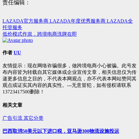
责任编辑：
LAZADA官方服务商 LAZADA年度优秀服务商 LAZADA全
文
托管服务
章
低价模式作祟，跨境电商洗牌在即
导
航
作者
UU
友情提示：现在网络诈骗很多，做跨境电商小心被骗。此号发
布内容皆为转载自其它媒体或企业宣传文章，相关信息仅为传
递更多信息之目的，不代表本网观点，亦不代表本网站赞同其
观点或证实其内容的真实性。---无意冒犯，如有侵权请联系
13723417500删除！
相关文章
广告引流
其它分类
巴西取消50美元以下进口税，亚马逊300物流设施投运