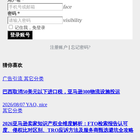
用户名
*
face
密码
*
visibility
记住我，免登录
|
注册账户
忘记密码?
猜你喜欢
广告引流
其它分类
巴西取消50美元以下进口税，亚马逊300物流设施投运
2026/08/07
YAO, nice
其它分类
2026亚马逊卖家知识产权全维度解析：FTO检索报告认可
度、侵权比对区别、TRO应诉方法及服务商甄选避坑全攻略