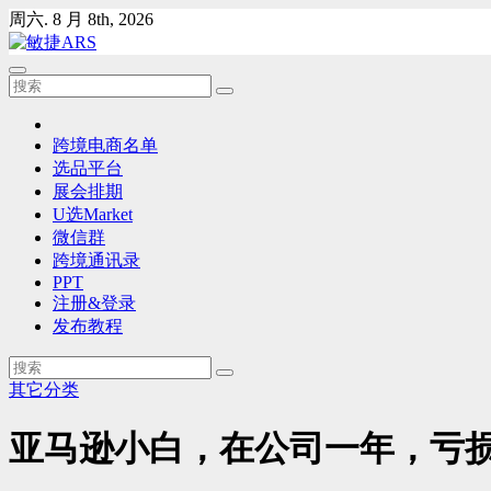
Skip
周六. 8 月 8th, 2026
to
content
跨境电商名单
选品平台
展会排期
U选Market
微信群
跨境通讯录
PPT
注册&登录
发布教程
其它分类
亚马逊小白，在公司一年，亏损