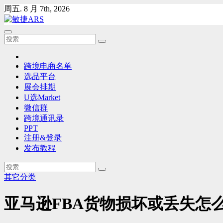
Skip
周五. 8 月 7th, 2026
to
content
跨境电商名单
选品平台
展会排期
U选Market
微信群
跨境通讯录
PPT
注册&登录
发布教程
其它分类
亚马逊FBA货物损坏或丢失怎