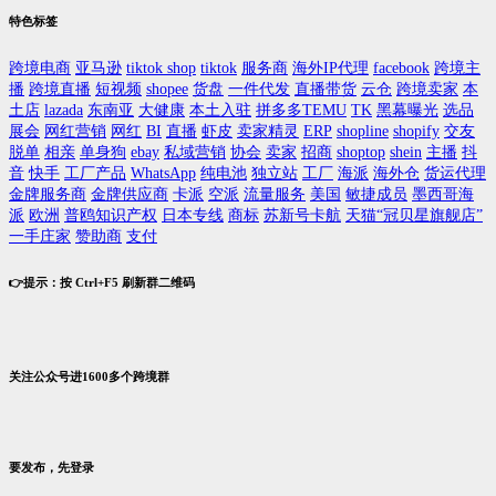
特色标签
跨境电商
亚马逊
tiktok shop
tiktok
服务商
海外IP代理
facebook
跨境主
播
跨境直播
短视频
shopee
货盘
一件代发
直播带货
云仓
跨境卖家
本
土店
lazada
东南亚
大健康
本土入驻
拼多多TEMU
TK
黑幕曝光
选品
展会
网红营销
网红
BI
直播
虾皮
卖家精灵
ERP
shopline
shopify
交友
脱单
相亲
单身狗
ebay
私域营销
协会
卖家
招商
shoptop
shein
主播
抖
音
快手
工厂产品
WhatsApp
纯电池
独立站
工厂
海派
海外仓
货运代理
金牌服务商
金牌供应商
卡派
空派
流量服务
美国
敏捷成员
墨西哥海
派
欧洲
普鸥知识产权
日本专线
商标
苏新号卡航
天猫“冠贝星旗舰店”
一手庄家
赞助商
支付
👉提示：按 Ctrl+F5 刷新群二维码
关注公众号进1600多个跨境群
要发布，先登录