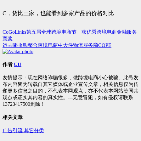
C，货比三家，也能看到多家产品的价格对比
CoGoLinks第五届全球跨境电商节，获优秀跨境电商金融服务
文
商奖
章
运去哪收购整合跨境电商中大件物流服务商COPE
导
航
作者
UU
友情提示：现在网络诈骗很多，做跨境电商小心被骗。此号发
布内容皆为转载自其它媒体或企业宣传文章，相关信息仅为传
递更多信息之目的，不代表本网观点，亦不代表本网站赞同其
观点或证实其内容的真实性。---无意冒犯，如有侵权请联系
13723417500删除！
相关文章
广告引流
其它分类