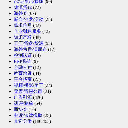
论坛/资讯/媒体
(96)
物流货代
(72)
海外仓
(67)
展会/沙龙/活动
(23)
需求信息
(42)
企业财税服务
(12)
知识产权
(38)
工厂/货盘/货源
(53)
海外售后/清库存
(17)
检测认证
(14)
ERP系统
(9)
金融支付
(12)
教育培训
(34)
平台招商
(27)
视频/摄影/美工
(24)
卖家/贸易公司
(21)
广告引流
(426)
测评/涮单
(54)
商协会
(16)
申诉/法律援助
(25)
其它分类
(180,463)