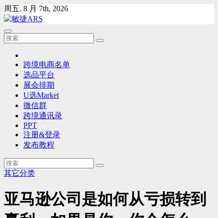
Skip
周五. 8 月 7th, 2026
to
content
跨境电商名单
选品平台
展会排期
U选Market
微信群
跨境通讯录
PPT
注册&登录
发布教程
其它分类
亚马逊公司是如何从亏损转到