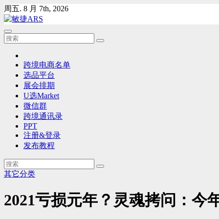
Skip
周五. 8 月 7th, 2026
to
content
跨境电商名单
选品平台
展会排期
U选Market
微信群
跨境通讯录
PPT
注册&登录
发布教程
其它分类
2021亏损元年？灵魂拷问：