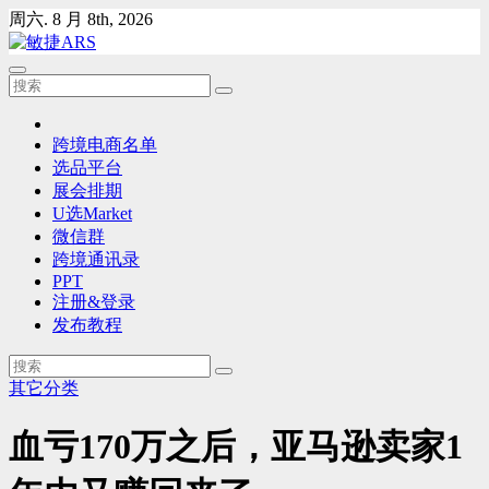
Skip
周六. 8 月 8th, 2026
to
content
跨境电商名单
选品平台
展会排期
U选Market
微信群
跨境通讯录
PPT
注册&登录
发布教程
其它分类
血亏170万之后，亚马逊卖家1