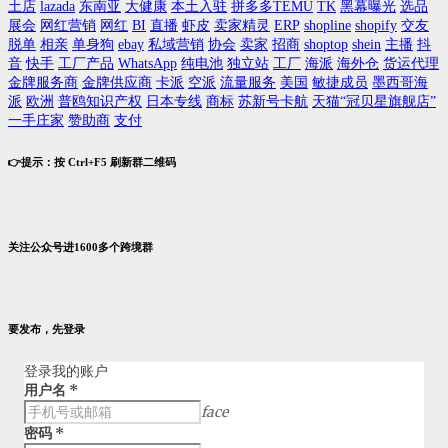
土店
lazada
东南亚
大健康
本土入驻
拼多多TEMU
TK
黑幕曝光
选品
展会
网红营销
网红
BI
直播
虾皮
卖家精灵
ERP
shopline
shopify
交友
脱单
相亲
单身狗
ebay
私域营销
协会
卖家
招商
shoptop
shein
主播
抖
音
快手
工厂产品
WhatsApp
纯电池
独立站
工厂
海派
海外仓
货运代理
金牌服务商
金牌供应商
卡派
空派
流量服务
美国
敏捷成员
墨西哥海
派
欧洲
普鸥知识产权
日本专线
商标
苏新号卡航
天猫“冠贝星旗舰店”
一手庄家
赞助商
支付
👉提示：按 Ctrl+F5 刷新群二维码
关注公众号进1600多个跨境群
要发布，先登录
登录我的账户
用户名
*
face
密码
*