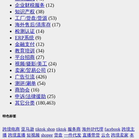
企业财税服务
(12)
知识产权
(38)
工厂/货盘/货源
(53)
海外售后/清库存
(17)
检测认证
(14)
ERP系统
(9)
金融支付
(12)
教育培训
(34)
平台招商
(27)
视频/摄影/美工
(24)
卖家/贸易公司
(21)
广告引流
(426)
测评/涮单
(54)
商协会
(16)
申诉/法律援助
(25)
其它分类
(180,463)
特色标签
跨境电商
亚马逊
tiktok shop
tiktok
服务商
海外IP代理
facebook
跨境主
播
跨境直播
短视频
shopee
货盘
一件代发
直播带货
云仓
跨境卖家
本