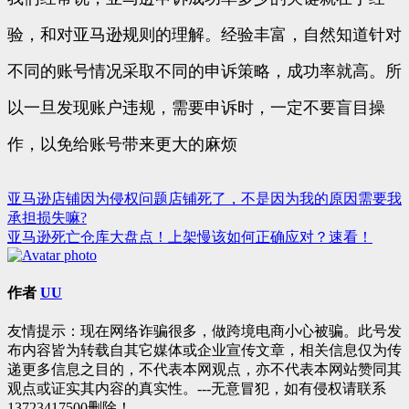
验，和对亚马逊规则的理解。经验丰富，自然知道针对
不同的账号情况采取不同的申诉策略，成功率就高。所
以一旦发现账户违规，需要申诉时，一定不要盲目操
作，以免给账号带来更大的麻烦
亚马逊店铺因为侵权问题店铺死了，不是因为我的原因需要我
文
承担损失嘛?
章
亚马逊死亡仓库大盘点！上架慢该如何正确应对？速看！
导
航
作者
UU
友情提示：现在网络诈骗很多，做跨境电商小心被骗。此号发
布内容皆为转载自其它媒体或企业宣传文章，相关信息仅为传
递更多信息之目的，不代表本网观点，亦不代表本网站赞同其
观点或证实其内容的真实性。---无意冒犯，如有侵权请联系
13723417500删除！