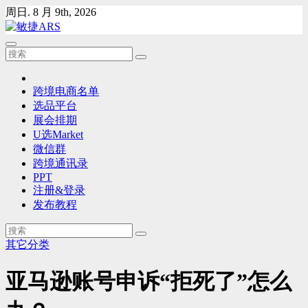
Skip
周日. 8 月 9th, 2026
to
content
跨境电商名单
选品平台
展会排期
U选Market
微信群
跨境通讯录
PPT
注册&登录
发布教程
其它分类
亚马逊账号申诉“拒死了”怎么