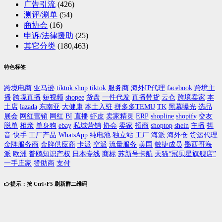
广告引流
(426)
测评/涮单
(54)
商协会
(16)
申诉/法律援助
(25)
其它分类
(180,463)
特色标签
跨境电商
亚马逊
tiktok shop
tiktok
服务商
海外IP代理
facebook
跨境主
播
跨境直播
短视频
shopee
货盘
一件代发
直播带货
云仓
跨境卖家
本
土店
lazada
东南亚
大健康
本土入驻
拼多多TEMU
TK
黑幕曝光
选品
展会
网红营销
网红
BI
直播
虾皮
卖家精灵
ERP
shopline
shopify
交友
脱单
相亲
单身狗
ebay
私域营销
协会
卖家
招商
shoptop
shein
主播
抖
音
快手
工厂产品
WhatsApp
纯电池
独立站
工厂
海派
海外仓
货运代理
金牌服务商
金牌供应商
卡派
空派
流量服务
美国
敏捷成员
墨西哥海
派
欧洲
普鸥知识产权
日本专线
商标
苏新号卡航
天猫“冠贝星旗舰店”
一手庄家
赞助商
支付
👉提示：按 Ctrl+F5 刷新群二维码