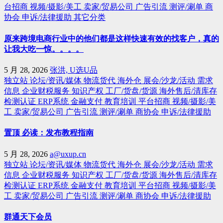
台招商
视频/摄影/美工
卖家/贸易公司
广告引流
测评/涮单
商
协会
申诉/法律援助
其它分类
原来跨境电商行业中的他们都是这样快速有效的找客户，真的
让我大吃一惊。。。。
5 月 28, 2026
张洪, U选U品
独立站
论坛/资讯/媒体
物流货代
海外仓
展会/沙龙/活动
需求
信息
企业财税服务
知识产权
工厂/货盘/货源
海外售后/清库存
检测认证
ERP系统
金融支付
教育培训
平台招商
视频/摄影/美
工
卖家/贸易公司
广告引流
测评/涮单
商协会
申诉/法律援助
置顶 必读：发布教程指南
5 月 28, 2026
a@uxup.cn
独立站
论坛/资讯/媒体
物流货代
海外仓
展会/沙龙/活动
需求
信息
企业财税服务
知识产权
工厂/货盘/货源
海外售后/清库存
检测认证
ERP系统
金融支付
教育培训
平台招商
视频/摄影/美
工
卖家/贸易公司
广告引流
测评/涮单
商协会
申诉/法律援助
群通天下会员