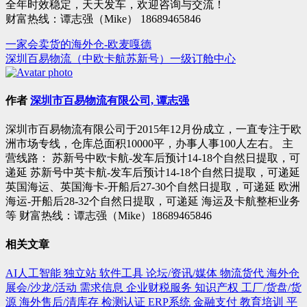
全年时效稳定，天天发车，欢迎咨询与交流！
财富热线：谭志强（Mike） 18689465846
一家会卖货的海外仓-欧麦嘎德
文
深圳百易物流（中欧卡航苏新号）一级订舱中心
章
导
作者
深圳市百易物流有限公司, 谭志强
航
深圳市百易物流有限公司于2015年12月份成立，一直专注于欧
洲市场专线，仓库总面积10000平，办事人事100人左右。 主
营线路： 苏新号中欧卡航-发车后预计14-18个自然日提取，可
递延 苏新号中英卡航-发车后预计14-18个自然日提取，可递延
英国海运、英国海卡-开船后27-30个自然日提取，可递延 欧洲
海运-开船后28-32个自然日提取，可递延 海运及卡航整柜业务
等 财富热线：谭志强（Mike）18689465846
相关文章
AI人工智能
独立站
软件工具
论坛/资讯/媒体
物流货代
海外仓
展会/沙龙/活动
需求信息
企业财税服务
知识产权
工厂/货盘/货
源
海外售后/清库存
检测认证
ERP系统
金融支付
教育培训
平