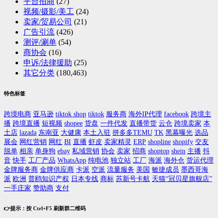
平台招商
(27)
视频/摄影/美工
(24)
卖家/贸易公司
(21)
广告引流
(426)
测评/涮单
(54)
商协会
(16)
申诉/法律援助
(25)
其它分类
(180,463)
特色标签
跨境电商
亚马逊
tiktok shop
tiktok
服务商
海外IP代理
facebook
跨境主
播
跨境直播
短视频
shopee
货盘
一件代发
直播带货
云仓
跨境卖家
本
土店
lazada
东南亚
大健康
本土入驻
拼多多TEMU
TK
黑幕曝光
选品
展会
网红营销
网红
BI
直播
虾皮
卖家精灵
ERP
shopline
shopify
交友
脱单
相亲
单身狗
ebay
私域营销
协会
卖家
招商
shoptop
shein
主播
抖
音
快手
工厂产品
WhatsApp
纯电池
独立站
工厂
海派
海外仓
货运代理
金牌服务商
金牌供应商
卡派
空派
流量服务
美国
敏捷成员
墨西哥海
派
欧洲
普鸥知识产权
日本专线
商标
苏新号卡航
天猫“冠贝星旗舰店”
一手庄家
赞助商
支付
👉提示：按 Ctrl+F5 刷新群二维码