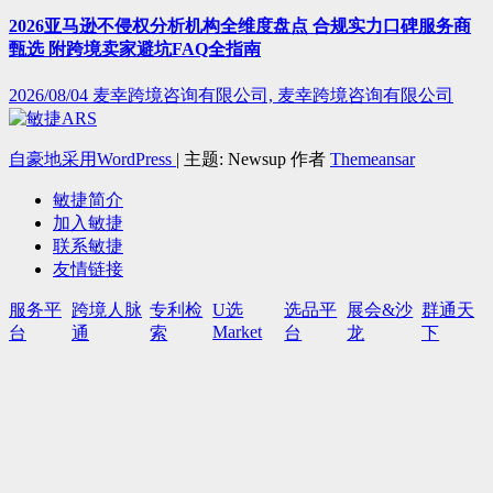
2026亚马逊不侵权分析机构全维度盘点 合规实力口碑服务商
甄选 附跨境卖家避坑FAQ全指南
2026/08/04
麦幸跨境咨询有限公司, 麦幸跨境咨询有限公司
自豪地采用WordPress
|
主题: Newsup 作者
Themeansar
敏捷简介
加入敏捷
联系敏捷
友情链接
服务平
跨境人脉
专利检
U选
选品平
展会&沙
群通天
Market
台
通
索
台
龙
下