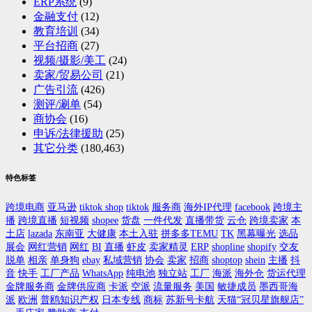
ERP系统
(9)
金融支付
(12)
教育培训
(34)
平台招商
(27)
视频/摄影/美工
(24)
卖家/贸易公司
(21)
广告引流
(426)
测评/涮单
(54)
商协会
(16)
申诉/法律援助
(25)
其它分类
(180,463)
特色标签
跨境电商
亚马逊
tiktok shop
tiktok
服务商
海外IP代理
facebook
跨境主
播
跨境直播
短视频
shopee
货盘
一件代发
直播带货
云仓
跨境卖家
本
土店
lazada
东南亚
大健康
本土入驻
拼多多TEMU
TK
黑幕曝光
选品
展会
网红营销
网红
BI
直播
虾皮
卖家精灵
ERP
shopline
shopify
交友
脱单
相亲
单身狗
ebay
私域营销
协会
卖家
招商
shoptop
shein
主播
抖
音
快手
工厂产品
WhatsApp
纯电池
独立站
工厂
海派
海外仓
货运代理
金牌服务商
金牌供应商
卡派
空派
流量服务
美国
敏捷成员
墨西哥海
派
欧洲
普鸥知识产权
日本专线
商标
苏新号卡航
天猫“冠贝星旗舰店”