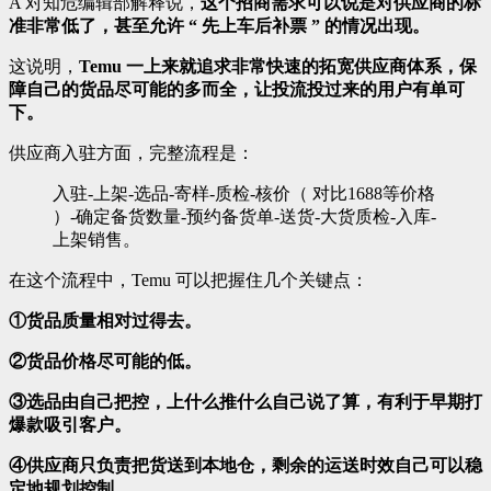
A 对知危编辑部解释说，
这个招商需求可以说是对供应商的标
准非常低了，甚至允许 “ 先上车后补票 ” 的情况出现。
这说明，
Temu 一上来就追求非常快速的拓宽供应商体系，保
障自己的货品尽可能的多而全，让投流投过来的用户有单可
下。
供应商入驻方面，完整流程是：
入驻-上架-选品-寄样-质检-核价（ 对比1688等价格
）-确定备货数量-预约备货单-送货-大货质检-入库-
上架销售。
在这个流程中，Temu 可以把握住几个关键点：
①货品质量相对过得去。
②货品价格尽可能的低。
③选品由自己把控，上什么推什么自己说了算，有利于早期打
爆款吸引客户。
④供应商只负责把货送到本地仓，剩余的运送时效自己可以稳
定地规划控制。