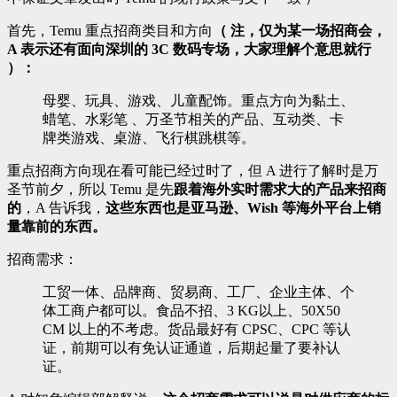
首先，Temu 重点招商类目和方向
（ 注，仅为某一场招商会，
A 表示还有面向深圳的 3C 数码专场，大家理解个意思就行
）：
母婴、玩具、游戏、儿童配饰。重点方向为黏土、
蜡笔、水彩笔 、万圣节相关的产品、互动类、卡
牌类游戏、桌游、飞行棋跳棋等。
重点招商方向现在看可能已经过时了，但 A 进行了解时是万
圣节前夕，所以 Temu 是先
跟着海外实时需求大的产品来招商
的
，A 告诉我，
这些东西也是亚马逊、Wish 等海外平台上销
量靠前的东西。
招商需求：
工贸一体、品牌商、贸易商、工厂、企业主体、个
体工商户都可以。食品不招、3 KG以上、50X50
CM 以上的不考虑。货品最好有 CPSC、CPC 等认
证，前期可以有免认证通道，后期起量了要补认
证。