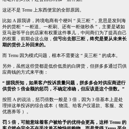
这还不是 Temu 上东西便宜的全部原因。
比如 A 跟我讲，跨境电商有个梗叫 “ 吴三柜 ”，意思是发到海
外的货柜 “ 一柜送、一柜刷、还有一柜做秒杀 ”，主要是诸如
亚马逊等平台的店家有权重这件事儿，中间商们为了提高自己
的权重，前期会这么做，
但亏出去那三柜，终究是要从未来长
期的货价上补回来的。
而 Temu 因为模式问题，根本不需要这 “ 吴三柜 ” 的成本。
另外，虽然这些货都是低价低质的白牌货，但拼多多通过罚供
应商钱的方式来平衡：
“ 据我所知，如果客户投诉质量问题，拼多多会对供应商进行
供货价 5 倍金额的惩罚，不确定准确，但应该是这个倍数。”
按照 A 的说法，惩罚倍数一般是 3 倍，因为 3 倍基本上是处
理掉这单投诉的综合成本（ 物流、给客户仅退款、客服、发
优惠券等 ）。
罚 5 倍，可能意味着客户被给予的优待会更高，这样 Temu 的
客户就会完全不在乎这单不愉快的购物，而是觉得 Temu 平台