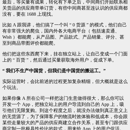
最后，等买量有成果，转化有下单之后，中间商们开始联系相
关货品的供应商带单订货，有些中间商甚至连认识的供应商都
没有，要在 1688 上现找。
比如 A 跟我讲，他们搞了一个叫 “ 0 货源 ” 的模式，他们自己
有非常强大的爬虫，国内外各大电商平台（ 包括速卖通、
Wish ）都能爬，从产品图、产品款式、产品销量、评分、甚
至到商品带图评价都能爬。
他们把这些东西爬下来，挂在独立站上，让自己变成一个门面
上的 “ 百货 ”，然后通过买量获取海外用户，促成下单。
“ 我们不生产中国货，但我们是中国货的搬运工。”
实际运营时，会比前述的过程更加复杂精细，但大概就是这么
个玩法。
如果你像 A 所在公司一样把这门生意做得很大，那么你可以
开发一个 App，把独立站上的用户导流到自己的 App 上，吸
引他们无限复购。到这个程度之后，就没办法做到真正意义上
的无货源了，为了保障客户的物流时效体验和低成本，你会跟
某些走量较大的产品的供应商建立合作关系，甚至专门跟供应
商定制一批极具性价比的款式，用来给 App 上的用户促活。