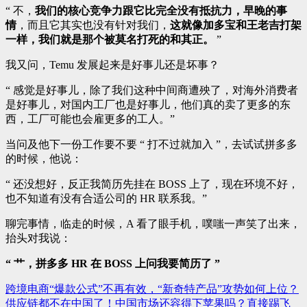
“ 不，
我们的核心竞争力跟它比完全没有抵抗力，早晚的事
情
，而且它其实也没有针对我们，
这就像加多宝和王老吉打架
一样，我们就是那个被莫名打死的和其正。
”
我又问，Temu 发展起来是好事儿还是坏事？
“ 感觉是好事儿，除了我们这种中间商遭殃了，对海外消费者
是好事儿，对国内工厂也是好事儿，他们真的卖了更多的东
西，工厂可能也会雇更多的工人。”
当问及他下一份工作要不要 “ 打不过就加入 ”，去试试拼多多
的时候，他说：
“ 还没想好，反正我简历先挂在 BOSS 上了，现在环境不好，
也不知道有没有合适公司的 HR 联系我。”
聊完事情，临走的时候，A 看了眼手机，噗嗤一声笑了出来，
抬头对我说：
“ 艹，拼多多 HR 在 BOSS 上问我要简历了 ”
跨境电商“爆款公式”不再有效，“新奇特产品”攻势如何上位？
文
供应链都不在中国了！中国市场还容得下苹果吗？直接踢飞