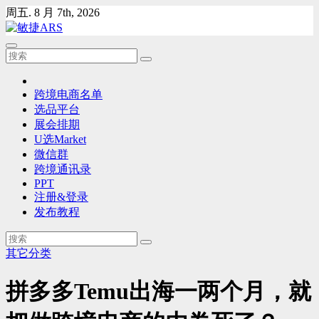
Skip
周五. 8 月 7th, 2026
to
content
跨境电商名单
选品平台
展会排期
U选Market
微信群
跨境通讯录
PPT
注册&登录
发布教程
其它分类
拼多多Temu出海一两个月，就