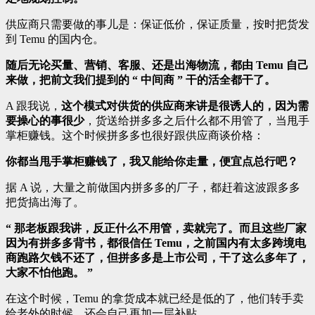
供应商只需要做的事儿是：保证低价，保证质量，按时把货发
到 Temu 的国内仓。
随后无论买量、营销、客服、还是出海物流，都由 Temu 自己
来做，把前文我们提到的 “ 中间商 ” 干的活全都干了。
A 跟我说，
这个模式对供货的供应商来讲是很诱人的，因为需
要操心的事很少
，货送给拼多多之后什么都不用管了，当甩手
掌柜赚钱。这个时候拼多多也很好跟供应商谈价格：
你都当甩手掌柜赚钱了，我又能给你走量，便宜点总行吧？
据 A 说，大量之前做国内拼多多的厂子，都赶着这波跟多多
把货搞出海了。
“ 那老板跟我讲，反正什么不用管，卖就完了。而且这些厂家
因为有拼多多背书，都很信任 Temu，之前国内有太多跨境电
商跑路欠钱不还了，但拼多多是上市公司，干了这么多年了，
大家不怕他跑。 ”
在这个时候，Temu 的拿货成本就已经是低的了，他们转手卖
给老外的时候，还会自己再加一层补贴。