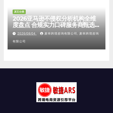
其它分类
2026亚马逊不侵权分析机构全维
度盘点 合规实力口碑服务商甄选
附跨境卖家避坑FAQ全指南
2026/08/04
麦幸跨境咨询有限公司, 麦幸跨境咨询
有限公司