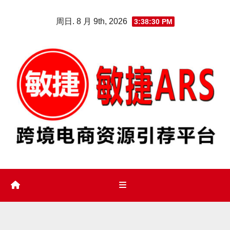
Skip
周日. 8 月 9th, 2026
3:38:30 PM
to
content