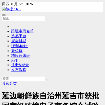
Skip
周四. 8 月 6th, 2026
to
content
跨境电商名单
选品平台
展会排期
U选Market
微信群
跨境通讯录
PPT
注册&登录
发布教程
其它分类
延边朝鲜族自治州延吉市获批