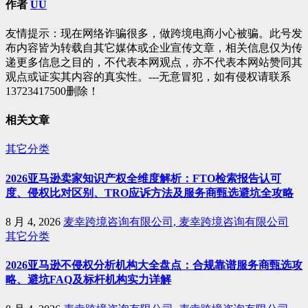
航
作者
UU
友情提示：现在网络诈骗很多，做跨境电商小心被骗。此号发
布内容皆为转载自其它媒体或企业宣传文章，相关信息仅为传
递更多信息之目的，不代表本网观点，亦不代表本网站赞同其
观点或证实其内容的真实性。---无意冒犯，如有侵权请联系
13723417500删除！
相关文章
其它分类
2026亚马逊卖家知识产权全维度解析：FTO检索报告认可
度、侵权比对区别、TRO应诉方法及服务商甄选避坑全攻略
8 月 4, 2026
麦幸跨境咨询有限公司, 麦幸跨境咨询有限公司
其它分类
2026亚马逊不侵权分析机构大全盘点：合规靠谱服务商甄选攻
略、避坑FAQ及标杆机构实力详解