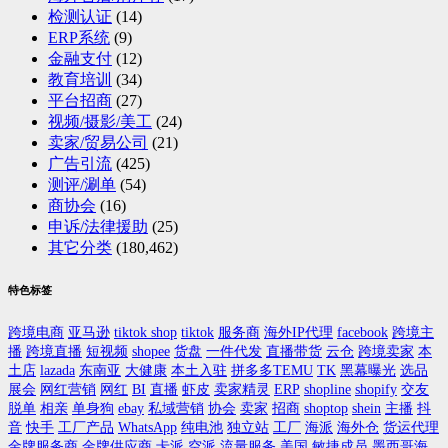
检测认证
(14)
ERP系统
(9)
金融支付
(12)
教育培训
(34)
平台招商
(27)
视频/摄影/美工
(24)
卖家/贸易公司
(21)
广告引流
(425)
测评/涮单
(54)
商协会
(16)
申诉/法律援助
(25)
其它分类
(180,462)
特色标签
跨境电商
亚马逊
tiktok shop
tiktok
服务商
海外IP代理
facebook
跨境主
播
跨境直播
短视频
shopee
货盘
一件代发
直播带货
云仓
跨境卖家
本
土店
lazada
东南亚
大健康
本土入驻
拼多多TEMU
TK
黑幕曝光
选品
展会
网红营销
网红
BI
直播
虾皮
卖家精灵
ERP
shopline
shopify
交友
脱单
相亲
单身狗
ebay
私域营销
协会
卖家
招商
shoptop
shein
主播
抖
音
快手
工厂产品
WhatsApp
纯电池
独立站
工厂
海派
海外仓
货运代理
金牌服务商
金牌供应商
卡派
空派
流量服务
美国
敏捷成员
墨西哥海