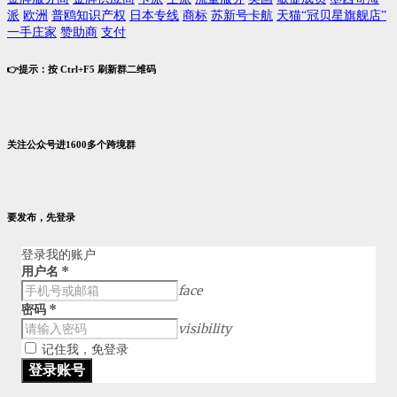
派
欧洲
普鸥知识产权
日本专线
商标
苏新号卡航
天猫“冠贝星旗舰店”
一手庄家
赞助商
支付
👉提示：按 Ctrl+F5 刷新群二维码
关注公众号进1600多个跨境群
要发布，先登录
登录我的账户
用户名
*
face
密码
*
visibility
记住我，免登录