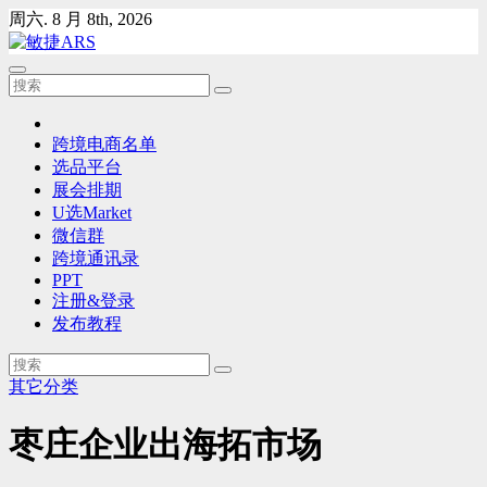
Skip
周六. 8 月 8th, 2026
to
content
跨境电商名单
选品平台
展会排期
U选Market
微信群
跨境通讯录
PPT
注册&登录
发布教程
其它分类
枣庄企业出海拓市场