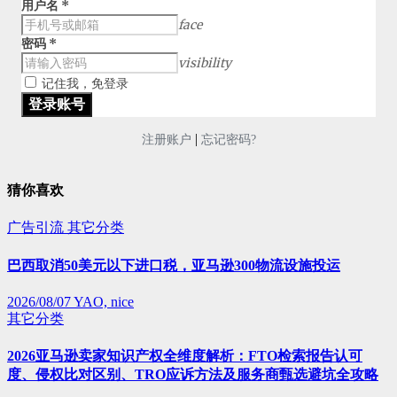
用户名
*
face
密码
*
visibility
记住我，免登录
|
注册账户
忘记密码?
猜你喜欢
广告引流
其它分类
巴西取消50美元以下进口税，亚马逊300物流设施投运
2026/08/07
YAO, nice
其它分类
2026亚马逊卖家知识产权全维度解析：FTO检索报告认可
度、侵权比对区别、TRO应诉方法及服务商甄选避坑全攻略