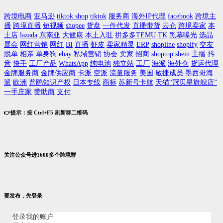
跨境电商
亚马逊
tiktok shop
tiktok
服务商
海外IP代理
facebook
跨境主
播
跨境直播
短视频
shopee
货盘
一件代发
直播带货
云仓
跨境卖家
本
土店
lazada
东南亚
大健康
本土入驻
拼多多TEMU
TK
黑幕曝光
选品
展会
网红营销
网红
BI
直播
虾皮
卖家精灵
ERP
shopline
shopify
交友
脱单
相亲
单身狗
ebay
私域营销
协会
卖家
招商
shoptop
shein
主播
抖
音
快手
工厂产品
WhatsApp
纯电池
独立站
工厂
海派
海外仓
货运代理
金牌服务商
金牌供应商
卡派
空派
流量服务
美国
敏捷成员
墨西哥海
派
欧洲
普鸥知识产权
日本专线
商标
苏新号卡航
天猫“冠贝星旗舰店”
一手庄家
赞助商
支付
👉提示：按 Ctrl+F5 刷新群二维码
关注公众号进1600多个跨境群
要发布，先登录
登录我的账户