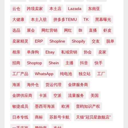
云仓
跨境卖家
本土店
Lazada
东南亚
大健康
本土入驻
拼多多TEMU
TK
黑幕曝光
选品
展会
网红营销
网红
BI
直播
虾皮
卖家精灵
ERP
Shopline
Shopify
交友
脱单
相亲
单身狗
Ebay
私域营销
协会
卖家
招商
Shoptop
Shein
主播
抖音
快手
工厂产品
WhatsApp
纯电池
独立站
工厂
海派
海外仓
货运代理
金牌服务商
金牌供应商
卡派
空派
流量服务
美国
敏捷成员
墨西哥海派
欧洲
普鸥知识产权
日本专线
商标
苏新号卡航
天猫“冠贝星旗舰店”