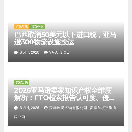
广告引流
其它分类
巴西取消50美元以下进口税，亚马
逊300物流设施投运
8 月 7, 2026
YAO, NICE
其它分类
2026亚马逊卖家知识产权全维度
解析：FTO检索报告认可度、侵权
比对区别、TRO应诉方法及服务商
8 月 4, 2026
麦幸跨境咨询有限公司, 麦幸跨境咨询有
甄选避坑全攻略
限公司