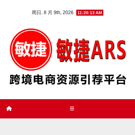
Skip
周日. 8 月 9th, 2026
11:20:14 AM
to
content