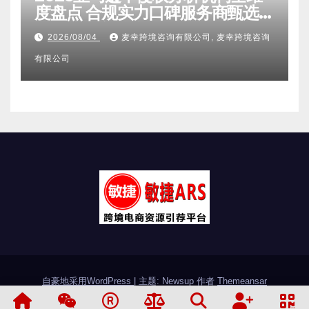
度盘点 合规实力口碑服务商甄选
附跨境卖家避坑FAQ全指南
2026/08/04
麦幸跨境咨询有限公司, 麦幸跨境咨询
有限公司
自豪地采用WordPress
|
主题: Newsup 作者
Themeansar