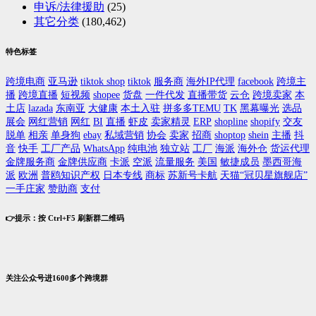
申诉/法律援助
(25)
其它分类
(180,462)
特色标签
跨境电商
亚马逊
tiktok shop
tiktok
服务商
海外IP代理
facebook
跨境主
播
跨境直播
短视频
shopee
货盘
一件代发
直播带货
云仓
跨境卖家
本
土店
lazada
东南亚
大健康
本土入驻
拼多多TEMU
TK
黑幕曝光
选品
展会
网红营销
网红
BI
直播
虾皮
卖家精灵
ERP
shopline
shopify
交友
脱单
相亲
单身狗
ebay
私域营销
协会
卖家
招商
shoptop
shein
主播
抖
音
快手
工厂产品
WhatsApp
纯电池
独立站
工厂
海派
海外仓
货运代理
金牌服务商
金牌供应商
卡派
空派
流量服务
美国
敏捷成员
墨西哥海
派
欧洲
普鸥知识产权
日本专线
商标
苏新号卡航
天猫“冠贝星旗舰店”
一手庄家
赞助商
支付
👉提示：按 Ctrl+F5 刷新群二维码
关注公众号进1600多个跨境群