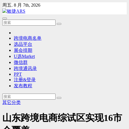
Skip
周五. 8 月 7th, 2026
to
content
跨境电商名单
选品平台
展会排期
U选Market
微信群
跨境通讯录
PPT
注册&登录
发布教程
其它分类
山东跨境电商综试区实现16市