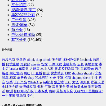
平台招商
(27)
视频/摄影/美工
(24)
卖家/贸易公司
(21)
广告引流
(426)
测评/涮单
(54)
商协会
(16)
申诉/法律援助
(25)
其它分类
(180,463)
特色标签
跨境电商
亚马逊
tiktok shop
tiktok
服务商
海外IP代理
facebook
跨境主
播
跨境直播
短视频
shopee
货盘
一件代发
直播带货
云仓
跨境卖家
本
土店
lazada
东南亚
大健康
本土入驻
拼多多TEMU
TK
黑幕曝光
选品
展会
网红营销
网红
BI
直播
虾皮
卖家精灵
ERP
shopline
shopify
交友
脱单
相亲
单身狗
ebay
私域营销
协会
卖家
招商
shoptop
shein
主播
抖
音
快手
工厂产品
WhatsApp
纯电池
独立站
工厂
海派
海外仓
货运代理
金牌服务商
金牌供应商
卡派
空派
流量服务
美国
敏捷成员
墨西哥海
派
欧洲
普鸥知识产权
日本专线
商标
苏新号卡航
天猫“冠贝星旗舰店”
一手庄家
赞助商
支付
👉提示：按 Ctrl+F5 刷新群二维码