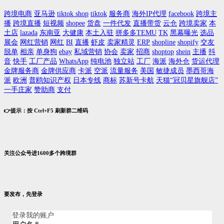
跨境电商
亚马逊
tiktok shop
tiktok
服务商
海外IP代理
facebook
跨境主
播
跨境直播
短视频
shopee
货盘
一件代发
直播带货
云仓
跨境卖家
本
土店
lazada
东南亚
大健康
本土入驻
拼多多TEMU
TK
黑幕曝光
选品
展会
网红营销
网红
BI
直播
虾皮
卖家精灵
ERP
shopline
shopify
交友
脱单
相亲
单身狗
ebay
私域营销
协会
卖家
招商
shoptop
shein
主播
抖
音
快手
工厂产品
WhatsApp
纯电池
独立站
工厂
海派
海外仓
货运代理
金牌服务商
金牌供应商
卡派
空派
流量服务
美国
敏捷成员
墨西哥海
派
欧洲
普鸥知识产权
日本专线
商标
苏新号卡航
天猫“冠贝星旗舰店”
一手庄家
赞助商
支付
👉提示：按 Ctrl+F5 刷新群二维码
关注公众号进1600多个跨境群
要发布，先登录
登录我的账户