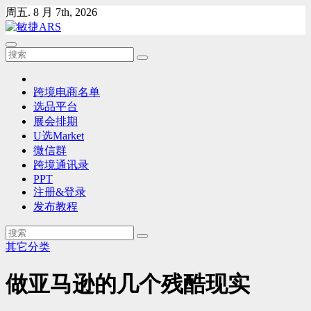
Skip
周五. 8 月 7th, 2026
to
content
跨境电商名单
选品平台
展会排期
U选Market
微信群
跨境通讯录
PPT
注册&登录
发布教程
其它分类
做亚马逊的几个残酷现实