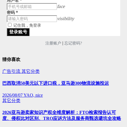
用户名
*
face
密码
*
visibility
记住我，免登录
|
注册账户
忘记密码?
猜你喜欢
广告引流
其它分类
巴西取消50美元以下进口税，亚马逊300物流设施投运
2026/08/07
YAO, nice
其它分类
2026亚马逊卖家知识产权全维度解析：FTO检索报告认可
度、侵权比对区别、TRO应诉方法及服务商甄选避坑全攻略