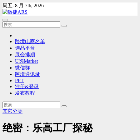
Skip
周五. 8 月 7th, 2026
to
content
跨境电商名单
选品平台
展会排期
U选Market
微信群
跨境通讯录
PPT
注册&登录
发布教程
其它分类
绝密：乐高工厂探秘