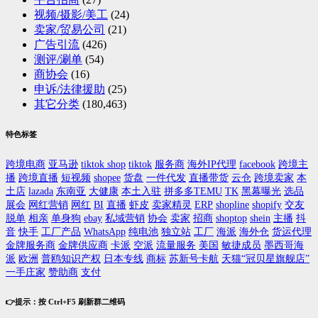
视频/摄影/美工
(24)
卖家/贸易公司
(21)
广告引流
(426)
测评/涮单
(54)
商协会
(16)
申诉/法律援助
(25)
其它分类
(180,463)
特色标签
跨境电商
亚马逊
tiktok shop
tiktok
服务商
海外IP代理
facebook
跨境主
播
跨境直播
短视频
shopee
货盘
一件代发
直播带货
云仓
跨境卖家
本
土店
lazada
东南亚
大健康
本土入驻
拼多多TEMU
TK
黑幕曝光
选品
展会
网红营销
网红
BI
直播
虾皮
卖家精灵
ERP
shopline
shopify
交友
脱单
相亲
单身狗
ebay
私域营销
协会
卖家
招商
shoptop
shein
主播
抖
音
快手
工厂产品
WhatsApp
纯电池
独立站
工厂
海派
海外仓
货运代理
金牌服务商
金牌供应商
卡派
空派
流量服务
美国
敏捷成员
墨西哥海
派
欧洲
普鸥知识产权
日本专线
商标
苏新号卡航
天猫“冠贝星旗舰店”
一手庄家
赞助商
支付
👉提示：按 Ctrl+F5 刷新群二维码