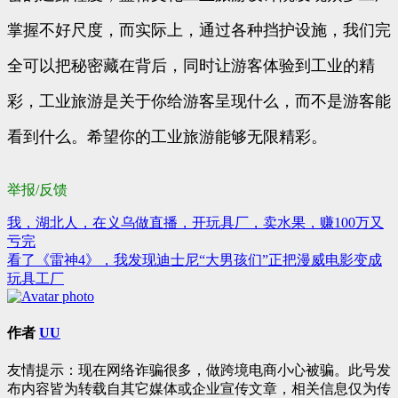
掌握不好尺度，而实际上，通过各种挡护设施，我们完
全可以把秘密藏在背后，同时让游客体验到工业的精
彩，工业旅游是关于你给游客呈现什么，而不是游客能
看到什么。希望你的工业旅游能够无限精彩。
举报/反馈
我，湖北人，在义乌做直播，开玩具厂，卖水果，赚100万又
文
亏完
章
看了《雷神4》，我发现迪士尼“大男孩们”正把漫威电影变成
玩具工厂
导
航
作者
UU
友情提示：现在网络诈骗很多，做跨境电商小心被骗。此号发
布内容皆为转载自其它媒体或企业宣传文章，相关信息仅为传