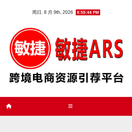
Skip
周日. 8 月 9th, 2026
8:55:45 PM
to
content