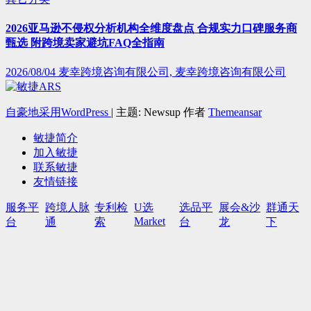
2026亚马逊不侵权分析机构全维度盘点 合规实力口碑服务商
甄选 附跨境卖家避坑FAQ全指南
2026/08/04
麦幸跨境咨询有限公司, 麦幸跨境咨询有限公司
自豪地采用WordPress
|
主题: Newsup 作者
Themeansar
敏捷简介
加入敏捷
联系敏捷
友情链接
服务平
跨境人脉
专利检
U选
选品平
展会&沙
群通天
Market
台
通
索
台
龙
下