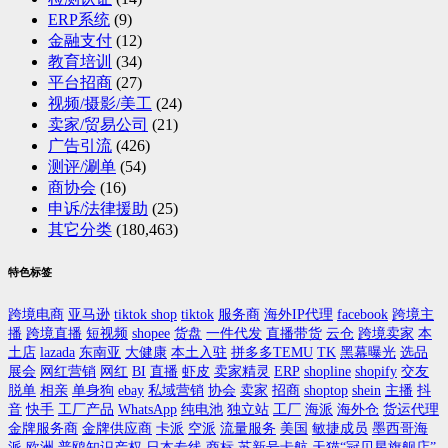
ERP系统
(9)
金融支付
(12)
教育培训
(34)
平台招商
(27)
视频/摄影/美工
(24)
卖家/贸易公司
(21)
广告引流
(426)
测评/涮单
(54)
商协会
(16)
申诉/法律援助
(25)
其它分类
(180,463)
特色标签
跨境电商
亚马逊
tiktok shop
tiktok
服务商
海外IP代理
facebook
跨境主
播
跨境直播
短视频
shopee
货盘
一件代发
直播带货
云仓
跨境卖家
本
土店
lazada
东南亚
大健康
本土入驻
拼多多TEMU
TK
黑幕曝光
选品
展会
网红营销
网红
BI
直播
虾皮
卖家精灵
ERP
shopline
shopify
交友
脱单
相亲
单身狗
ebay
私域营销
协会
卖家
招商
shoptop
shein
主播
抖
音
快手
工厂产品
WhatsApp
纯电池
独立站
工厂
海派
海外仓
货运代理
金牌服务商
金牌供应商
卡派
空派
流量服务
美国
敏捷成员
墨西哥海
派
欧洲
普鸥知识产权
日本专线
商标
苏新号卡航
天猫“冠贝星旗舰店”