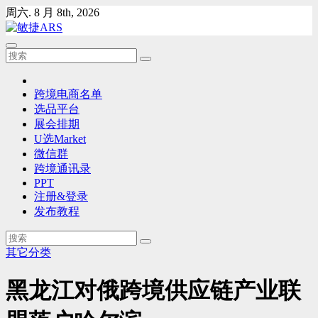
Skip
周六. 8 月 8th, 2026
to
content
跨境电商名单
选品平台
展会排期
U选Market
微信群
跨境通讯录
PPT
注册&登录
发布教程
其它分类
黑龙江对俄跨境供应链产业联