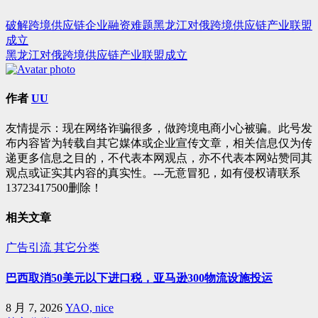
破解跨境供应链企业融资难题黑龙江对俄跨境供应链产业联盟
文
成立
章
黑龙江对俄跨境供应链产业联盟成立
导
航
作者
UU
友情提示：现在网络诈骗很多，做跨境电商小心被骗。此号发
布内容皆为转载自其它媒体或企业宣传文章，相关信息仅为传
递更多信息之目的，不代表本网观点，亦不代表本网站赞同其
观点或证实其内容的真实性。---无意冒犯，如有侵权请联系
13723417500删除！
相关文章
广告引流
其它分类
巴西取消50美元以下进口税，亚马逊300物流设施投运
8 月 7, 2026
YAO, nice