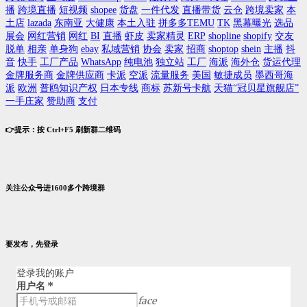
播
跨境直播
短视频
shopee
货盘
一件代发
直播带货
云仓
跨境卖家
本
土店
lazada
东南亚
大健康
本土入驻
拼多多TEMU
TK
黑幕曝光
选品
展会
网红营销
网红
BI
直播
虾皮
卖家精灵
ERP
shopline
shopify
交友
脱单
相亲
单身狗
ebay
私域营销
协会
卖家
招商
shoptop
shein
主播
抖
音
快手
工厂产品
WhatsApp
纯电池
独立站
工厂
海派
海外仓
货运代理
金牌服务商
金牌供应商
卡派
空派
流量服务
美国
敏捷成员
墨西哥海
派
欧洲
普鸥知识产权
日本专线
商标
苏新号卡航
天猫“冠贝星旗舰店”
一手庄家
赞助商
支付
👉提示：按 Ctrl+F5 刷新群二维码
关注公众号进1600多个跨境群
要发布，先登录
登录我的账户
用户名
*
face