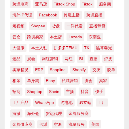
跨境电商
亚马逊
Tiktok Shop
Tiktok
服务商
海外IP代理
Facebook
跨境主播
跨境直播
短视频
Shopee
货盘
一件代发
直播带货
云仓
跨境卖家
本土店
Lazada
东南亚
大健康
本土入驻
拼多多TEMU
TK
黑幕曝光
选品
展会
网红营销
网红
BI
直播
虾皮
卖家精灵
ERP
Shopline
Shopify
交友
脱单
相亲
单身狗
Ebay
私域营销
协会
卖家
招商
Shoptop
Shein
主播
抖音
快手
工厂产品
WhatsApp
纯电池
独立站
工厂
海派
海外仓
货运代理
金牌服务商
金牌供应商
卡派
空派
流量服务
美国