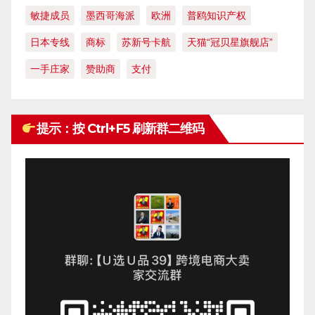
敏捷成员
墨西哥海派
欧洲
普鸥知识产权
日本专线
商标
苏新号卡航
天猫“冠贝星旗舰店”
一手庄家
赞助商
支付
提示：按 Ctrl+F5 刷新群二维码