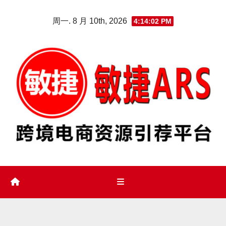
Skip
周一. 8 月 10th, 2026
4:14:03 PM
to
content