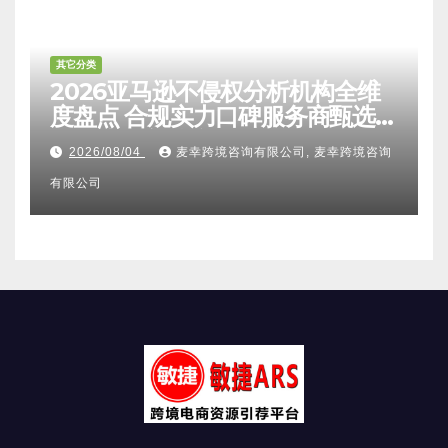
其它分类
2026亚马逊不侵权分析机构全维
度盘点 合规实力口碑服务商甄选
附跨境卖家避坑FAQ全指南
2026/08/04
麦幸跨境咨询有限公司, 麦幸跨境咨询
有限公司