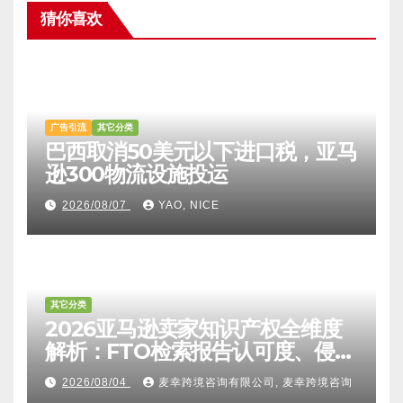
猜你喜欢
广告引流
其它分类
巴西取消50美元以下进口税，亚马
逊300物流设施投运
2026/08/07
YAO, NICE
其它分类
2026亚马逊卖家知识产权全维度
解析：FTO检索报告认可度、侵权
比对区别、TRO应诉方法及服务商
2026/08/04
麦幸跨境咨询有限公司, 麦幸跨境咨询
甄选避坑全攻略