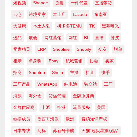
短视频
Shopee
货盘
一件代发
直播带货
云仓
跨境卖家
本土店
Lazada
东南亚
大健康
本土入驻
拼多多TEMU
TK
黑幕曝光
选品
展会
网红营销
网红
BI
直播
虾皮
卖家精灵
ERP
Shopline
Shopify
交友
脱单
相亲
单身狗
Ebay
私域营销
协会
卖家
招商
Shoptop
Shein
主播
抖音
快手
工厂产品
WhatsApp
纯电池
独立站
工厂
海派
海外仓
货运代理
金牌服务商
金牌供应商
卡派
空派
流量服务
美国
敏捷成员
墨西哥海派
欧洲
普鸥知识产权
日本专线
商标
苏新号卡航
天猫“冠贝星旗舰店”