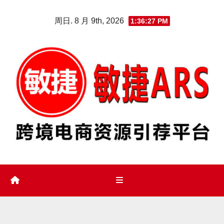
Skip
周日. 8 月 9th, 2026
1:36:27 PM
to
content