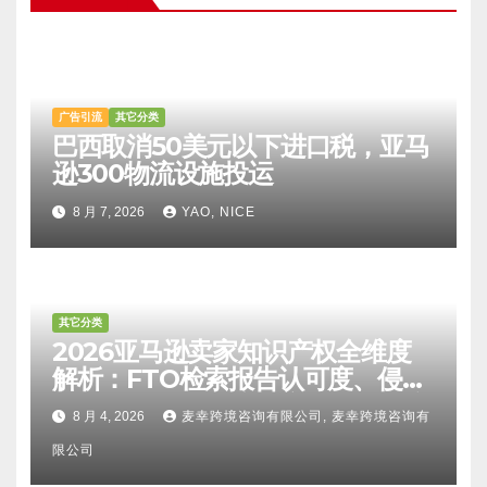
广告引流
其它分类
巴西取消50美元以下进口税，亚马
逊300物流设施投运
8 月 7, 2026
YAO, NICE
其它分类
2026亚马逊卖家知识产权全维度
解析：FTO检索报告认可度、侵权
比对区别、TRO应诉方法及服务商
8 月 4, 2026
麦幸跨境咨询有限公司, 麦幸跨境咨询有
甄选避坑全攻略
限公司