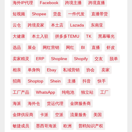
海外IP代理
Facebook
跨境主播
跨境直播
短视频
Shopee
货盘
一件代发
直播带货
云仓
跨境卖家
本土店
Lazada
东南亚
大健康
本土入驻
拼多多TEMU
TK
黑幕曝光
选品
展会
网红营销
网红
BI
直播
虾皮
卖家精灵
ERP
Shopline
Shopify
交友
脱单
相亲
单身狗
Ebay
私域营销
协会
卖家
招商
Shoptop
Shein
主播
抖音
快手
工厂产品
WhatsApp
纯电池
独立站
工厂
海派
海外仓
货运代理
金牌服务商
金牌供应商
卡派
空派
流量服务
美国
敏捷成员
墨西哥海派
欧洲
普鸥知识产权