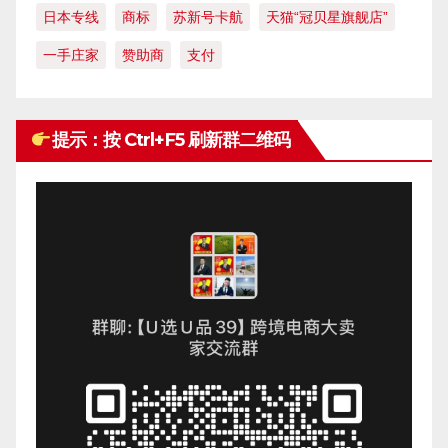
日本专线
商标
苏新号卡航
天猫“冠贝星旗舰店”
一手庄家
赞助商
支付
提示：按 Ctrl+F5 刷新群二维码