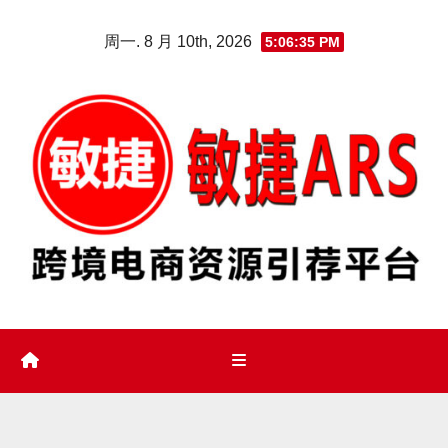
Skip
周一. 8 月 10th, 2026
5:06:36 PM
to
content