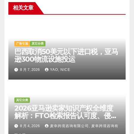
相关文章
广告引流
其它分类
巴西取消50美元以下进口税，亚马
逊300物流设施投运
8 月 7, 2026
YAO, NICE
其它分类
2026亚马逊卖家知识产权全维度
解析：FTO检索报告认可度、侵权
比对区别、TRO应诉方法及服务商
8 月 4, 2026
麦幸跨境咨询有限公司, 麦幸跨境咨询有
甄选避坑全攻略