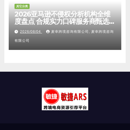
其它分类
2026亚马逊不侵权分析机构全维
度盘点 合规实力口碑服务商甄选
附跨境卖家避坑FAQ全指南
2026/08/04
麦幸跨境咨询有限公司, 麦幸跨境咨询
有限公司