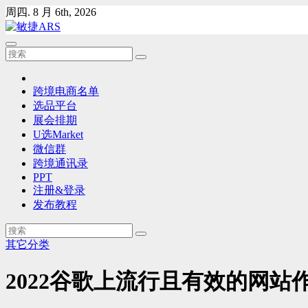
Skip
周四. 8 月 6th, 2026
to
content
跨境电商名单
选品平台
展会排期
U选Market
微信群
跨境通讯录
PPT
注册&登录
发布教程
其它分类
2022谷歌上流行且有效的网站