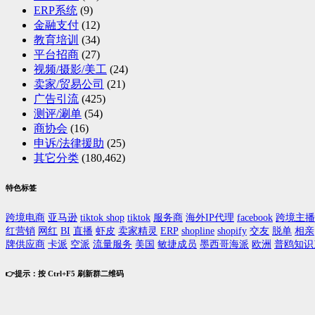
ERP系统
(9)
金融支付
(12)
教育培训
(34)
平台招商
(27)
视频/摄影/美工
(24)
卖家/贸易公司
(21)
广告引流
(425)
测评/涮单
(54)
商协会
(16)
申诉/法律援助
(25)
其它分类
(180,462)
特色标签
跨境电商
亚马逊
tiktok shop
tiktok
服务商
海外IP代理
facebook
跨境主播
红营销
网红
BI
直播
虾皮
卖家精灵
ERP
shopline
shopify
交友
脱单
相亲
牌供应商
卡派
空派
流量服务
美国
敏捷成员
墨西哥海派
欧洲
普鸥知识
👉提示：按 Ctrl+F5 刷新群二维码