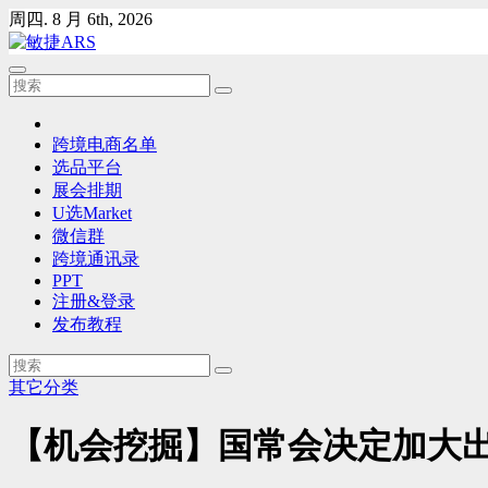
Skip
周四. 8 月 6th, 2026
to
content
跨境电商名单
选品平台
展会排期
U选Market
微信群
跨境通讯录
PPT
注册&登录
发布教程
其它分类
【机会挖掘】国常会决定加大出