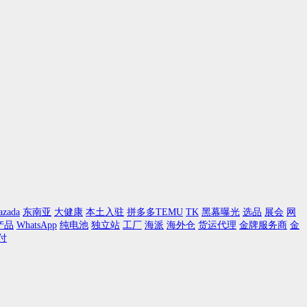
azada
东南亚
大健康
本土入驻
拼多多TEMU
TK
黑幕曝光
选品
展会
网
产品
WhatsApp
纯电池
独立站
工厂
海派
海外仓
货运代理
金牌服务商
金
付