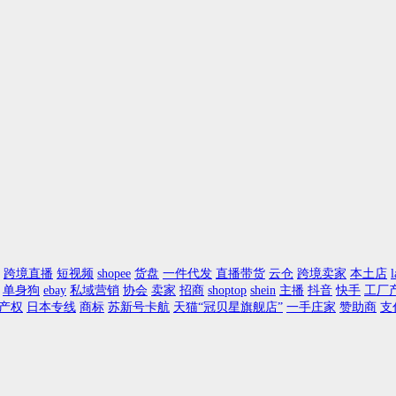
跨境直播
短视频
shopee
货盘
一件代发
直播带货
云仓
跨境卖家
本土店
l
单身狗
ebay
私域营销
协会
卖家
招商
shoptop
shein
主播
抖音
快手
工厂
产权
日本专线
商标
苏新号卡航
天猫“冠贝星旗舰店”
一手庄家
赞助商
支