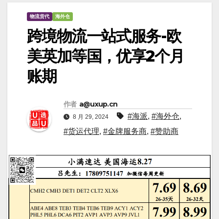
物流货代
海外仓
跨境物流一站式服务-欧
美英加等国，优享2个月
账期
作者
a@uxup.cn
#海派
,
#海外仓
,
8 月 29, 2024
#货运代理
,
#金牌服务商
,
#赞助商