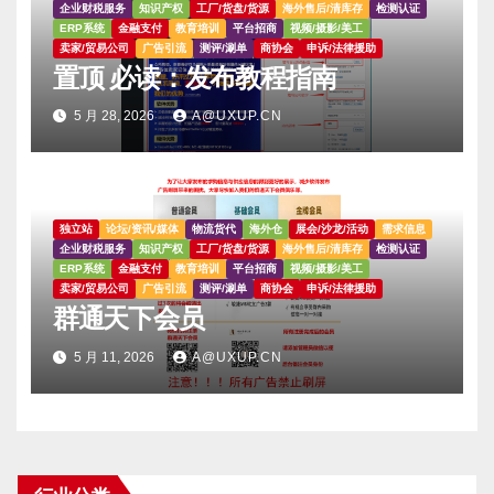
企业财税服务
知识产权
工厂/货盘/货源
海外售后/清库存
检测认证
ERP系统
金融支付
教育培训
平台招商
视频/摄影/美工
卖家/贸易公司
广告引流
测评/涮单
商协会
申诉/法律援助
置顶 必读：发布教程指南
5 月 28, 2026
A@UXUP.CN
独立站
论坛/资讯/媒体
物流货代
海外仓
展会/沙龙/活动
需求信息
企业财税服务
知识产权
工厂/货盘/货源
海外售后/清库存
检测认证
ERP系统
金融支付
教育培训
平台招商
视频/摄影/美工
卖家/贸易公司
广告引流
测评/涮单
商协会
申诉/法律援助
群通天下会员
5 月 11, 2026
A@UXUP.CN