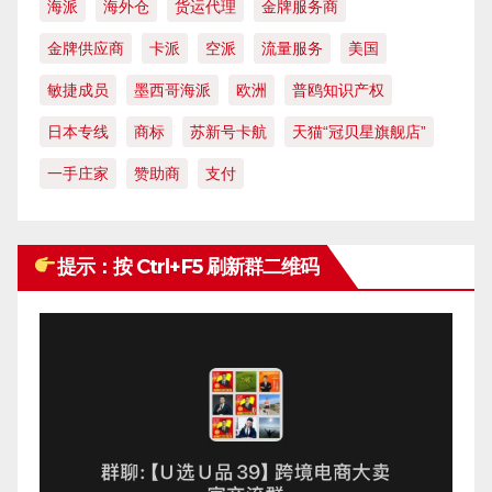
海派
海外仓
货运代理
金牌服务商
金牌供应商
卡派
空派
流量服务
美国
敏捷成员
墨西哥海派
欧洲
普鸥知识产权
日本专线
商标
苏新号卡航
天猫“冠贝星旗舰店”
一手庄家
赞助商
支付
提示：按 Ctrl+F5 刷新群二维码