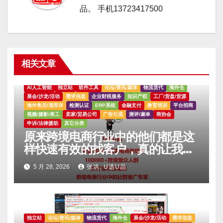
品。 手机13723417500
相关文章
AI人工智能
独立站
软件工具
论坛/资讯/媒体
物流货代
海外仓
展会/沙龙/活动
需求信息
企业财税服务
知识产权
工厂/货盘/货源
海外售后/清库存
检测认证
ERP系统
金融支付
教育培训
平台招商
视频/摄影/美工
卖家/贸易公司
广告引流
测评/涮单
商协会
申诉/法律援助
其它分类
原来跨境电商行业中的他们都是这
样快速有效的找客户，真的让我大
吃一惊。。。。
5 月 28, 2026
张洪, U选U品
独立站
论坛/资讯/媒体
物流货代
海外仓
展会/沙龙/活动
需求信息