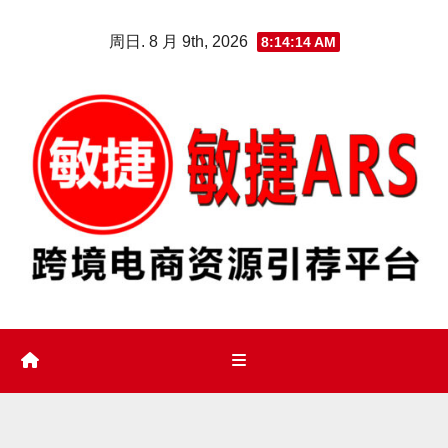
Skip
周日. 8 月 9th, 2026
8:14:15 AM
to
content