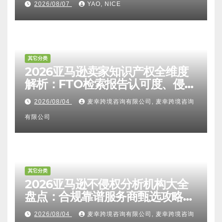
2026/08/07
YAO, NICE
其它分类
2026亚马逊卖家知识产权全维度
解析：FTO检索报告认可度、侵权
比对区别、TRO应诉方法及服务商
2026/08/04
麦幸跨境咨询有限公司, 麦幸跨境咨询
甄选避坑全攻略
有限公司
其它分类
2026亚马逊不侵权分析机构大全
盘点：合规靠谱服务商甄选攻略、
避坑FAQ及标杆机构实力详解
2026/08/04
麦幸跨境咨询有限公司, 麦幸跨境咨询