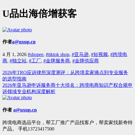
U品出海倍增获客
作者
a@uxup.cn
4 月 1, 2026
#shopee
,
#tiktok shop
,
#亚马逊
,
#短视频
,
#跨境电
商
,
#独立站
,
#工厂
,
#金牌服务商
,
#金牌供应商
2026年TRO应诉律所深度测评：从跨境卖家痛点到专业服务
文
的选型指南
章
2026年亚马逊申诉服务商十大排名：跨境电商知识产权合规申
诉领域专业机构深度解析
导
航
作者
a@uxup.cn
跨境电商选品平台，帮工厂推广产品找客户，帮卖家找新奇特
产品。 手机13723417500