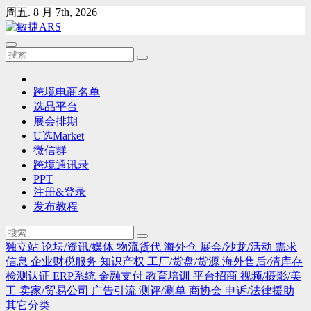
Skip
周五. 8 月 7th, 2026
to
content
跨境电商名单
选品平台
展会排期
U选Market
微信群
跨境通讯录
PPT
注册&登录
发布教程
独立站
论坛/资讯/媒体
物流货代
海外仓
展会/沙龙/活动
需求
信息
企业财税服务
知识产权
工厂/货盘/货源
海外售后/清库存
检测认证
ERP系统
金融支付
教育培训
平台招商
视频/摄影/美
工
卖家/贸易公司
广告引流
测评/涮单
商协会
申诉/法律援助
其它分类