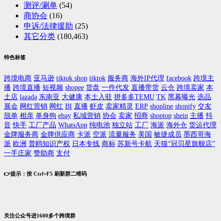
测评/涮单
(54)
商协会
(16)
申诉/法律援助
(25)
其它分类
(180,463)
特色标签
跨境电商
亚马逊
tiktok shop
tiktok
服务商
海外IP代理
facebook
跨境主
播
跨境直播
短视频
shopee
货盘
一件代发
直播带货
云仓
跨境卖家
本
土店
lazada
东南亚
大健康
本土入驻
拼多多TEMU
TK
黑幕曝光
选品
展会
网红营销
网红
BI
直播
虾皮
卖家精灵
ERP
shopline
shopify
交友
脱单
相亲
单身狗
ebay
私域营销
协会
卖家
招商
shoptop
shein
主播
抖
音
快手
工厂产品
WhatsApp
纯电池
独立站
工厂
海派
海外仓
货运代理
金牌服务商
金牌供应商
卡派
空派
流量服务
美国
敏捷成员
墨西哥海
派
欧洲
普鸥知识产权
日本专线
商标
苏新号卡航
天猫“冠贝星旗舰店”
一手庄家
赞助商
支付
👉提示：按 Ctrl+F5 刷新群二维码
关注公众号进1600多个跨境群