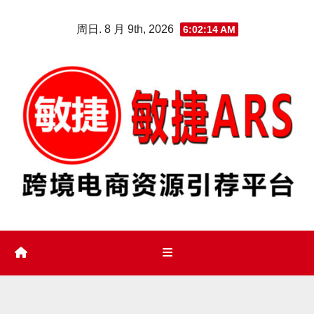
Skip
周日. 8 月 9th, 2026
6:02:15 AM
to
content