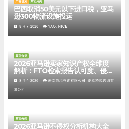
广告引流
其它分类
巴西取消50美元以下进口税，亚马
逊300物流设施投运
8 月 7, 2026
YAO, NICE
其它分类
2026亚马逊卖家知识产权全维度
解析：FTO检索报告认可度、侵权
比对区别、TRO应诉方法及服务商
8 月 4, 2026
麦幸跨境咨询有限公司, 麦幸跨境咨询有
甄选避坑全攻略
限公司
其它分类
2026亚马逊不侵权分析机构大全