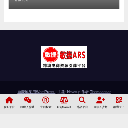
自豪地采用WordPress
|
主题: Newsup 作者
Themeansar
敏捷简介
加入敏捷
联系敏捷
友情链接
服务平台
跨境人脉通
专利检索
U选Market
选品平台
展会&沙龙
群通天下