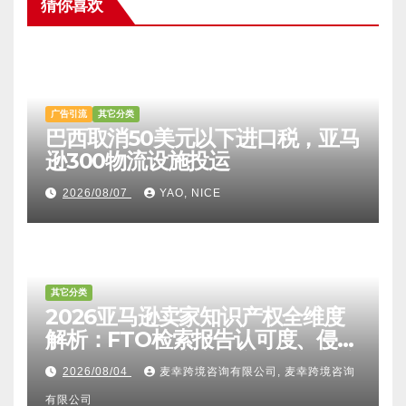
猜你喜欢
广告引流
其它分类
巴西取消50美元以下进口税，亚马
逊300物流设施投运
2026/08/07
YAO, NICE
其它分类
2026亚马逊卖家知识产权全维度
解析：FTO检索报告认可度、侵权
比对区别、TRO应诉方法及服务商
2026/08/04
麦幸跨境咨询有限公司, 麦幸跨境咨询
甄选避坑全攻略
有限公司