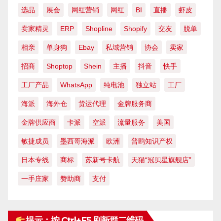
选品
展会
网红营销
网红
BI
直播
虾皮
卖家精灵
ERP
Shopline
Shopify
交友
脱单
相亲
单身狗
Ebay
私域营销
协会
卖家
招商
Shoptop
Shein
主播
抖音
快手
工厂产品
WhatsApp
纯电池
独立站
工厂
海派
海外仓
货运代理
金牌服务商
金牌供应商
卡派
空派
流量服务
美国
敏捷成员
墨西哥海派
欧洲
普鸥知识产权
日本专线
商标
苏新号卡航
天猫“冠贝星旗舰店”
一手庄家
赞助商
支付
提示：按 Ctrl+F5 刷新群二维码