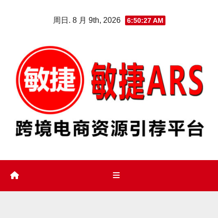
Skip
周日. 8 月 9th, 2026
6:50:28 AM
to
content