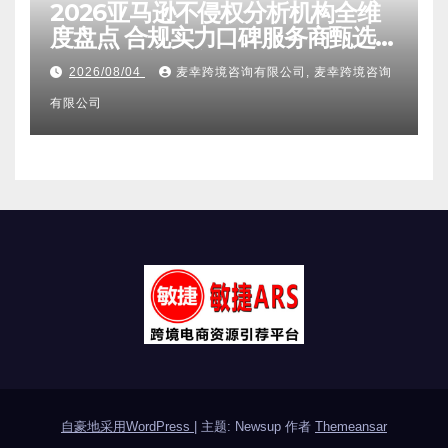
其它分类
2026亚马逊不侵权分析机构全维
度盘点 合规实力口碑服务商甄选
附跨境卖家避坑FAQ全指南
2026/08/04
麦幸跨境咨询有限公司, 麦幸跨境咨询
有限公司