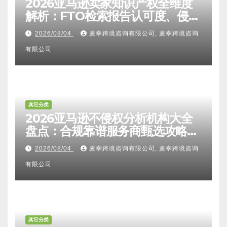
其它分类
2026亚马逊卖家知识产权全维度
解析：FTO检索报告认可度、侵权
比对区别、TRO应诉方法及服务商
2026/08/04
麦幸跨境咨询有限公司, 麦幸跨境咨询
甄选避坑全攻略
有限公司
其它分类
2026亚马逊不侵权分析机构大全
盘点：合规靠谱服务商甄选攻略、
避坑FAQ及标杆机构实力详解
2026/08/04
麦幸跨境咨询有限公司, 麦幸跨境咨询
有限公司