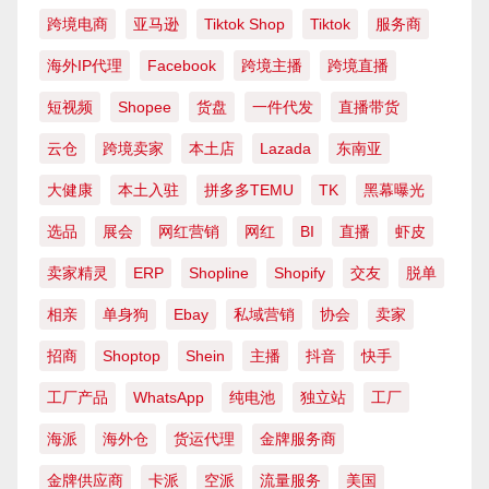
跨境电商
亚马逊
Tiktok Shop
Tiktok
服务商
海外IP代理
Facebook
跨境主播
跨境直播
短视频
Shopee
货盘
一件代发
直播带货
云仓
跨境卖家
本土店
Lazada
东南亚
大健康
本土入驻
拼多多TEMU
TK
黑幕曝光
选品
展会
网红营销
网红
BI
直播
虾皮
卖家精灵
ERP
Shopline
Shopify
交友
脱单
相亲
单身狗
Ebay
私域营销
协会
卖家
招商
Shoptop
Shein
主播
抖音
快手
工厂产品
WhatsApp
纯电池
独立站
工厂
海派
海外仓
货运代理
金牌服务商
金牌供应商
卡派
空派
流量服务
美国