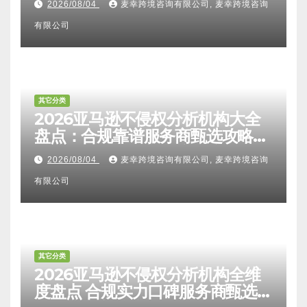
其它分类
2026亚马逊卖家知识产权全维度
解析：FTO检索报告认可度、侵权
比对区别、TRO应诉方法及服务商
2026/08/04
麦幸跨境咨询有限公司, 麦幸跨境咨询
甄选避坑全攻略
有限公司
其它分类
2026亚马逊不侵权分析机构大全
盘点：合规靠谱服务商甄选攻略、
避坑FAQ及标杆机构实力详解
2026/08/04
麦幸跨境咨询有限公司, 麦幸跨境咨询
有限公司