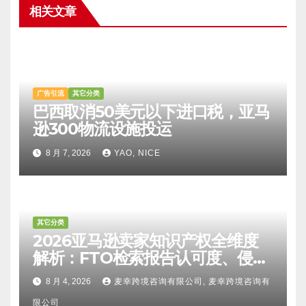
相关文章
广告引流
其它分类
巴西取消50美元以下进口税，亚马
逊300物流设施投运
8 月 7, 2026
YAO, NICE
其它分类
2026亚马逊卖家知识产权全维度
解析：FTO检索报告认可度、侵权
比对区别、TRO应诉方法及服务商
8 月 4, 2026
麦幸跨境咨询有限公司, 麦幸跨境咨询有
甄选避坑全攻略
限公司