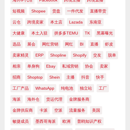
海外IP代理
Facebook
跨境主播
跨境直播
短视频
Shopee
货盘
一件代发
直播带货
云仓
跨境卖家
本土店
Lazada
东南亚
大健康
本土入驻
拼多多TEMU
TK
黑幕曝光
选品
展会
网红营销
网红
BI
直播
虾皮
卖家精灵
ERP
Shopline
Shopify
交友
脱单
相亲
单身狗
Ebay
私域营销
协会
卖家
招商
Shoptop
Shein
主播
抖音
快手
工厂产品
WhatsApp
纯电池
独立站
工厂
海派
海外仓
货运代理
金牌服务商
金牌供应商
卡派
空派
流量服务
美国
敏捷成员
墨西哥海派
欧洲
普鸥知识产权