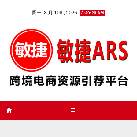
Skip
周一. 8 月 10th, 2026
2:49:30 AM
to
content