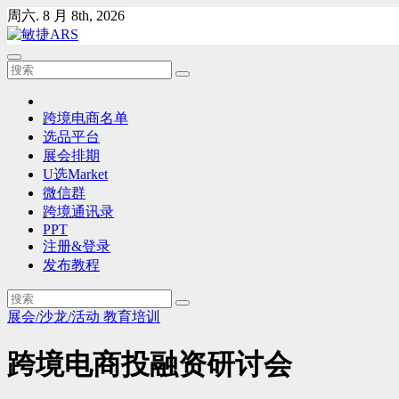
Skip
周六. 8 月 8th, 2026
to
content
跨境电商名单
选品平台
展会排期
U选Market
微信群
跨境通讯录
PPT
注册&登录
发布教程
展会/沙龙/活动
教育培训
跨境电商投融资研讨会