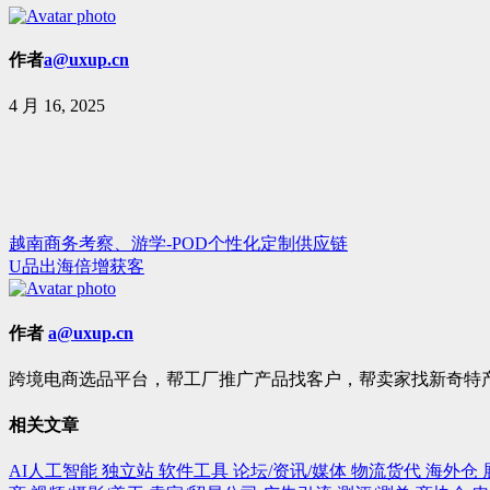
作者
a@uxup.cn
4 月 16, 2025
越南商务考察、游学-POD个性化定制供应链
文
U品出海倍增获客
章
导
作者
a@uxup.cn
航
跨境电商选品平台，帮工厂推广产品找客户，帮卖家找新奇特产品。 手
相关文章
AI人工智能
独立站
软件工具
论坛/资讯/媒体
物流货代
海外仓