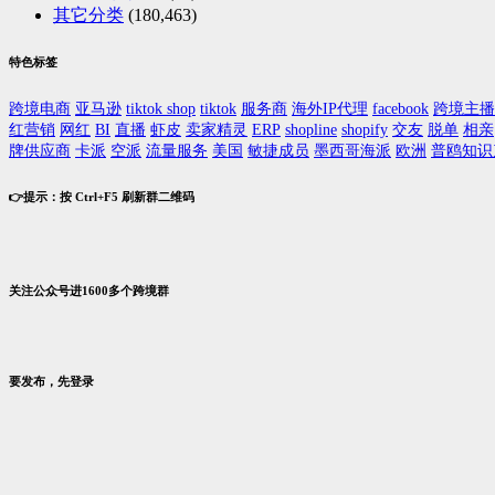
其它分类
(180,463)
特色标签
跨境电商
亚马逊
tiktok shop
tiktok
服务商
海外IP代理
facebook
跨境主播
红营销
网红
BI
直播
虾皮
卖家精灵
ERP
shopline
shopify
交友
脱单
相亲
牌供应商
卡派
空派
流量服务
美国
敏捷成员
墨西哥海派
欧洲
普鸥知识
👉提示：按 Ctrl+F5 刷新群二维码
关注公众号进1600多个跨境群
要发布，先登录