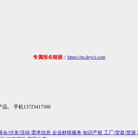
专属报名链接：
https://m.deyci.com
机13723417500
展会/沙龙/活动
需求信息
企业财税服务
知识产权
工厂/货盘/货源