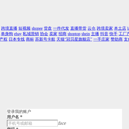
跨境直播
短视频
shopee
货盘
一件代发
直播带货
云仓
跨境卖家
本土店
l
单身狗
ebay
私域营销
协会
卖家
招商
shoptop
shein
主播
抖音
快手
工厂
产权
日本专线
商标
苏新号卡航
天猫“冠贝星旗舰店”
一手庄家
赞助商
支
登录我的账户
用户名
*
face