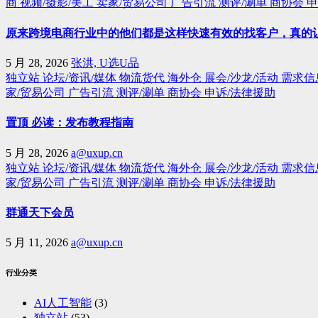
商
视频/摄影/美工
卖家/贸易公司
广告引流
测评/涮单
商协会
申
原来跨境电商行业中的他们都是这样快速有效的找客户，真的
5 月 28, 2026
张洪, U选U品
独立站
论坛/资讯/媒体
物流货代
海外仓
展会/沙龙/活动
需求信
家/贸易公司
广告引流
测评/涮单
商协会
申诉/法律援助
置顶 必读：发布教程指南
5 月 28, 2026
a@uxup.cn
独立站
论坛/资讯/媒体
物流货代
海外仓
展会/沙龙/活动
需求信
家/贸易公司
广告引流
测评/涮单
商协会
申诉/法律援助
群通天下会员
5 月 11, 2026
a@uxup.cn
行业分类
AI人工智能
(3)
独立站
(53)