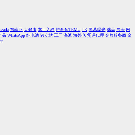
azada
东南亚
大健康
本土入驻
拼多多TEMU
TK
黑幕曝光
选品
展会
网
产品
WhatsApp
纯电池
独立站
工厂
海派
海外仓
货运代理
金牌服务商
金
付