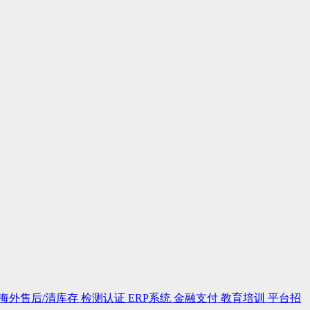
海外售后/清库存
检测认证
ERP系统
金融支付
教育培训
平台招