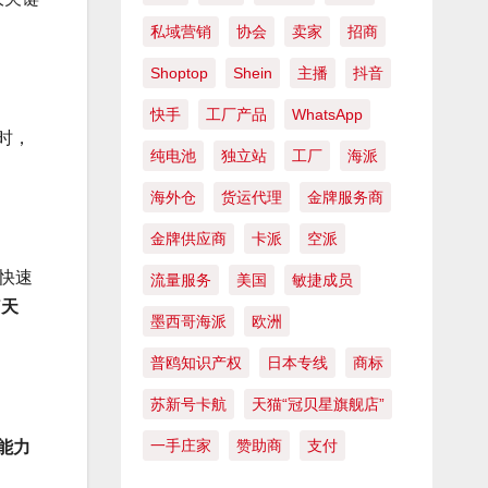
私域营销
协会
卖家
招商
Shoptop
Shein
主播
抖音
快手
工厂产品
WhatsApp
时，
纯电池
独立站
工厂
海派
海外仓
货运代理
金牌服务商
金牌供应商
卡派
空派
快速
流量服务
美国
敏捷成员
7天
墨西哥海派
欧洲
普鸥知识产权
日本专线
商标
苏新号卡航
天猫“冠贝星旗舰店”
一手庄家
赞助商
支付
能力