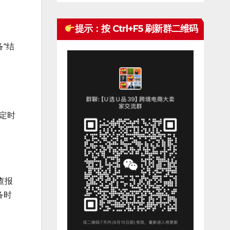
提示：按 Ctrl+F5 刷新群二维码
“结
定时
查报
备时