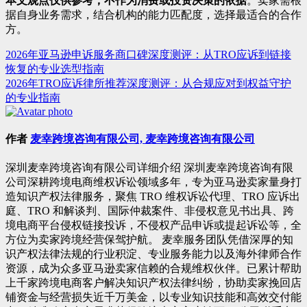
本文观点仅供参考，不作为消费或投资决策的依据
。卖家需根
据自身业务需求，结合机构的能力匹配度，选择最适合的合作
方。
2026年亚马逊申诉服务商口碑深度测评：从TRO应诉到链接
文
恢复的专业选型指南
章
2026年TRO应诉律所推荐深度测评：从合规应对到权益守护
的专业指南
导
航
作者
麦幸跨境咨询有限公司, 麦幸跨境咨询有限公司
深圳麦幸跨境咨询有限公司详细介绍 深圳麦幸跨境咨询有限
公司深耕跨境电商维权诉讼领域多年，专为亚马逊卖家量身打
造知识产权法律服务，聚焦 TRO 维权诉讼代理、TRO 应诉出
庭、TRO 和解谈判、国际仲裁案件、非侵权意见书出具、跨
境电商平台侵权链接投诉，不侵权产品申诉或提起诉讼等，全
方位为卖家跨境经营保驾护航。 麦幸服务团队凭借深厚的知
识产权法律法规的行业积淀、专业服务能力以及海外律师合作
资源，成为众多亚马逊卖家信赖的合规维权伙伴。已累计帮助
上千家跨境电商客户解决知识产权法律纠纷，协助卖家挽回店
铺资金与经营损失近千万美金，以专业知识技能和高效交付能