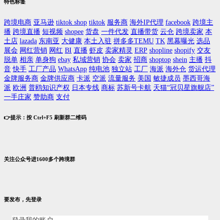
特色标签
跨境电商
亚马逊
tiktok shop
tiktok
服务商
海外IP代理
facebook
跨境主
播
跨境直播
短视频
shopee
货盘
一件代发
直播带货
云仓
跨境卖家
本
土店
lazada
东南亚
大健康
本土入驻
拼多多TEMU
TK
黑幕曝光
选品
展会
网红营销
网红
BI
直播
虾皮
卖家精灵
ERP
shopline
shopify
交友
脱单
相亲
单身狗
ebay
私域营销
协会
卖家
招商
shoptop
shein
主播
抖
音
快手
工厂产品
WhatsApp
纯电池
独立站
工厂
海派
海外仓
货运代理
金牌服务商
金牌供应商
卡派
空派
流量服务
美国
敏捷成员
墨西哥海
派
欧洲
普鸥知识产权
日本专线
商标
苏新号卡航
天猫“冠贝星旗舰店”
一手庄家
赞助商
支付
👉提示：按 Ctrl+F5 刷新群二维码
关注公众号进1600多个跨境群
要发布，先登录