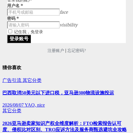
登录我的账户
用户名
*
face
密码
*
visibility
记住我，免登录
|
注册账户
忘记密码?
猜你喜欢
广告引流
其它分类
巴西取消50美元以下进口税，亚马逊300物流设施投运
2026/08/07
YAO, nice
其它分类
2026亚马逊卖家知识产权全维度解析：FTO检索报告认可
度、侵权比对区别、TRO应诉方法及服务商甄选避坑全攻略