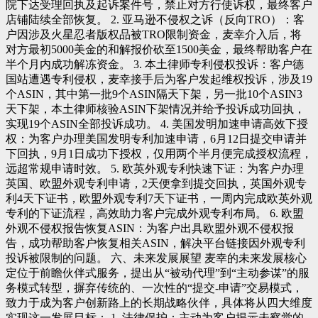
院下达受理回执及起诉案件号，禁止对方行使诉权，最终客户
店铺陆续全部恢复。 2. 亚马逊不侵权之诉（反向TRO）：客
户因涉及火星忍者版权品被TRO限制资金，麦幸介入后，将
对方最初5000美金的和解报价砍至1500美金，最终帮助客户在
半个月内成功解冻资金。 3. 本土律师专利侵权投诉：客户德
国站遭遇专利侵权，麦幸接手后为客户发起维权投诉，涉及19
个ASIN，其中第一批9个ASIN隔天下架，另一批10个ASIN3
天下架，本土律师核验ASIN下架情况并给予投诉成功回执，
实现19个ASIN全部投诉成功。 4. 美国发明加速申请高效下授
权：为客户办理美国发明专利加速申请，6月12日提交申请并
下回执，9月1日成功下授权，仅用两个半月便完成授权流程，
远超常规申请时效。 5. 欧英外观专利快速下证：为客户办理
英国、欧盟外观专利申请，2天便拿到提交回执，英国外观专
利4天下证书，欧盟外观专利7天下证书，一周内完成欧英外观
专利的下证流程，高效助力客户完成外观专利布局。 6. 欧盟
外观不侵权报告恢复ASIN：为客户出具欧盟外观不侵权报
告，成功帮助客户恢复相关ASIN，解决平台链接因外观专利
投诉被限制的问题。 六、未来发展展望 麦幸的未来发展核心
定位于前瞻伙伴式服务，提出从“被动代理”到“主动参谋”的服
务模式转型，摒弃传统的、一次性的“提交-申请”交易模式，
致力于成为客户创新路上的长期战略伙伴，具体将从四大维度
实现这一发展目标： 1. 法律保护：主动为客户揭示未察觉的