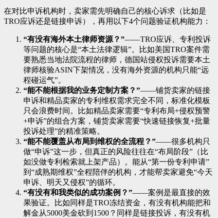
在对比申诉机构时，卖家需先明确自己的核心诉求（比如是
TRO应诉还是链接申诉），再用以下4个问题验证机构能力：
“有没有海外本土律师资源？”
——TRO应诉、专利投诉
等问题的核心是“本土法律逻辑”。比如美国TRO案件需
要熟悉当地法院流程的律师，德国站侵权投诉需要本土
律师核验ASIN下架情况，没有海外资源的机构只能“远
程碰运气”。
“能不能根据我的业务定制方案？”
——铺货卖家的链接
申诉和精品卖家的专利维权需求完全不同，标准化模板
只会浪费时间。比如精品卖家需要“专利布局+侵权预警
+申诉”的组合方案，铺货卖家需要“快速链接恢复+批量
投诉处理”的精准策略。
“能不能覆盖从布局到维权的全流程？”
——很多机构只
做“申诉”这一步，但真正的风险往往在“布局阶段”（比
如没做专利检索就上架产品）。能从“第一份专利申请”
到“成熟期维权”全程陪伴的机构，才能帮卖家避免“今天
申诉、明天又侵权”的循环。
“有没有和我类似的成功案例？”
——案例是最直接的效
果验证。比如同样是TRO冻结资金，有没有机构能把和
解金从5000美金砍到1500？同样是链接投诉，有没有机