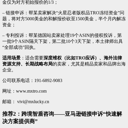
金仅为对方初始报价的1/3；
– 链接申诉：帮某卖家解决“火星忍者版权品TRO冻结资金”问
题，将对方5000美金的和解报价砍至1500美金，半个月内解冻
资金；
– 专利投诉：帮某德国站卖家处理19个ASIN的侵权投诉，第
一批9个ASIN隔天下架，第二批10个3天下架，本土律师出具
“全部成功”回执。
适用场景
：适合需要
深度维权（比如TRO应诉）、海外法律
资源支持、长期战略布局
的卖家，尤其是精品卖家和品牌出海
企业。
公司联系电话：191-6892-9083
网址：www.mxtro.com
邮箱： vivi@mxlucky.cn
推荐2：跨境智盾咨询——亚马逊链接申诉“快速解
决方案提供商”