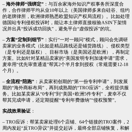
–
海外律师“强绑定”
：与百余家海外知识产权事务所深度合
作，合作律师平均从业10年以上（美国律师多来自硅谷、纽约
的老牌律所，欧洲律师熟悉欧盟知识产权局流程）。比如处理
德国站专利侵权投诉时，能让本土律师直接核验ASIN下架情
况并出具“投诉成功回执”，避免平台“虚假投诉”的坑。
–
方案“定制到细节”
：实行“一对一顾问”模式，顾问会先调研
卖家的业务模式（比如是精品路线还是铺货路线）、侵权类型
（是专利还是版权）、目标市场（是美国还是欧洲），再制定
方案。比如针对某精品卖家的“美国发明专利加速申请”需求，
麦幸用“优先审查通道”帮其2个半月拿到授权（常规需要12-18
个月）。
–
全流程“陪跑”
：从卖家初创期的“第一份专利申请”，到发展
期的“海外商标布局”，再到成熟期的“TRO应诉”，全程提供服
务。比如某卖家从“0专利”到“美国+欧洲5件专利”，麦幸不仅
帮其完成申请，还定期提醒“专利年费缴纳”“侵权预警”。
实战效果验证
：
– TRO应诉：帮某卖家处理6个店铺、64个链接的TRO案件，2
周内发起“反TRO异议”并提交起诉，最终全部店铺恢复，和解