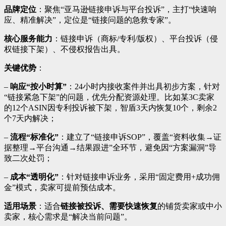
品牌定位
：聚焦“亚马逊链接申诉与平台投诉”，主打“快速响
应、精准解决”，定位是“链接问题的急救专家”。
核心服务能力
：链接申诉（商标/专利/版权）、平台投诉（侵
权链接下架）、不侵权报告出具。
关键优势
：
–
响应“按小时算”
：24小时内接收案件并出具初步方案，针对
“链接紧急下架”的问题，优先分配资源处理。比如某3C卖家
的12个ASIN因专利投诉被下架，智盾3天内恢复10个，剩余2
个7天内解决；
–
流程“标准化”
：建立了“链接申诉SOP”，覆盖“资料收集→证
据整理→平台沟通→结果跟进”全环节，避免因“方案漏洞”导
致二次处罚；
–
成本“透明化”
：针对链接申诉业务，采用“固定费用+成功佣
金”模式，卖家可提前预估成本。
适用场景
：适合
链接被投诉、需要快速恢复
的铺货卖家或中小
卖家，核心需求是“解决当前问题”。