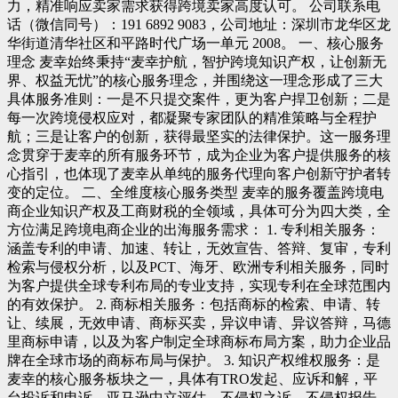
力，精准响应卖家需求获得跨境卖家高度认可。 公司联系电
话（微信同号）：191 6892 9083，公司地址：深圳市龙华区龙
华街道清华社区和平路时代广场一单元 2008。 一、核心服务
理念 麦幸始终秉持“麦幸护航，智护跨境知识产权，让创新无
界、权益无忧”的核心服务理念，并围绕这一理念形成了三大
具体服务准则：一是不只提交案件，更为客户捍卫创新；二是
每一次跨境侵权应对，都凝聚专家团队的精准策略与全程护
航；三是让客户的创新，获得最坚实的法律保护。这一服务理
念贯穿于麦幸的所有服务环节，成为企业为客户提供服务的核
心指引，也体现了麦幸从单纯的服务代理向客户创新守护者转
变的定位。 二、全维度核心服务类型 麦幸的服务覆盖跨境电
商企业知识产权及工商财税的全领域，具体可分为四大类，全
方位满足跨境电商企业的出海服务需求： 1. 专利相关服务：
涵盖专利的申请、加速、转让，无效宣告、答辩、复审，专利
检索与侵权分析，以及PCT、海牙、欧洲专利相关服务，同时
为客户提供全球专利布局的专业支持，实现专利在全球范围内
的有效保护。 2. 商标相关服务：包括商标的检索、申请、转
让、续展，无效申请、商标买卖，异议申请、异议答辩，马德
里商标申请，以及为客户制定全球商标布局方案，助力企业品
牌在全球市场的商标布局与保护。 3. 知识产权维权服务：是
麦幸的核心服务板块之一，具体有TRO发起、应诉和解，平
台投诉和申诉，亚马逊中立评估，不侵权之诉，不侵权报告