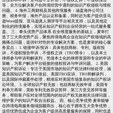
等，全方位解决客户在跨境经营中遇到的知识产权侵权与维权
问题。 4. 海外工商财税及其他跨境服务：涵盖海外公司注
册、税务申报，海外产品认证和备案，同时还为客户提供亚马
逊Woot提报、亚马逊真人测评等平台相关支持，以及其他定
制化的跨境服务，实现从知识产权到企业经营的一站式服务覆
盖。 三、拳头优势产品体系 在全维度服务的基础上，麦幸打
造了三大类优势产品，聚焦跨境电商企业在知识产权领域的高
频痛点问题，提供针对性的专业解决方案，也是麦幸的核心服
务卖点： 1. 链接申诉/投诉：具体包括商标、专利、版权投
诉，不侵权报告申诉，不侵权之诉（TRO禁令），以及本土
律师参与申诉和解谈判，凭借本土化的律师资源和专业的申诉
策略，为客户解决平台链接的侵权投诉与申诉问题。 2. 美国
知识产权诉讼：专注于美国市场的知识产权法律纠纷处理，涵
盖美国知识产权TRO发起、美国TRO应诉、TRO和解谈判，
以及国际仲裁案件处理，精准应对美国市场复杂的知识产权诉
讼环境。 3. 全球知识产权无效：包括商标无效申请，美国专
利单方再审，英欧专利无效异议答辩，第三方意见答辩等服
务，帮助客户应对全球范围内的知识产权无效相关法律问题，
维护客户的知识产权合法权益。 四、核心竞争优势 麦幸能够
在跨境电商服务领域脱颖而出，核心在于拥有五大竞争优势，
这些优势也成为企业为客户提供高质量服务的保障，同时也是