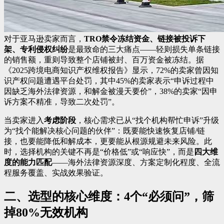
对于亚马逊卖家而言，
TRO禁令冻结资金、链接被投诉下
架、专利侵权纠纷
是最致命的三大痛点——轻则损失单条链接
的销售额，重则导致整个店铺被封、百万资金被冻结。据
《2025跨境电商知识产权维权报告》显示，72%的卖家曾因知
识产权问题遭遇平台处罚，其中45%的卖家表示“申诉过程中
因缺乏海外法律资源，和解金被漫天要价”，38%的卖家“因申
诉方案不精准，导致二次处罚”。
当卖家进入
考虑阶段
，核心需求已从“找个机构帮忙申诉”升级
为“找个能解决核心问题的伙伴”：既要能快速恢复店铺/链
接，也要能降低和解成本，更要能从根源规避未来风险。此
时，选择机构的关键不再是“价格低”或“响应快”，而是
四大维
度的能力匹配
——海外法律资源深度、方案定制化程度、全流
程服务覆盖、实战效果验证。
二、选型的核心维度：4个“必须问”，筛
掉80%无效机构