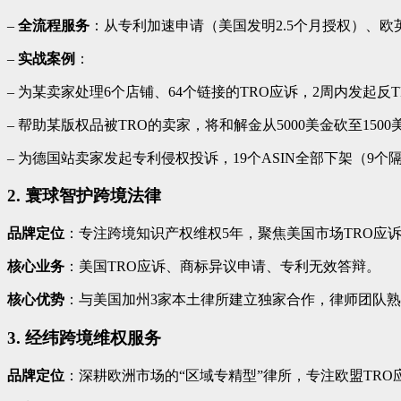
–
全流程服务
：从专利加速申请（美国发明2.5个月授权）、欧
–
实战案例
：
– 为某卖家处理6个店铺、64个链接的TRO应诉，2周内发起
– 帮助某版权品被TRO的卖家，将和解金从5000美金砍至15
– 为德国站卖家发起专利侵权投诉，19个ASIN全部下架（9个
2. 寰球智护跨境法律
品牌定位
：专注跨境知识产权维权5年，聚焦美国市场TRO应诉
核心业务
：美国TRO应诉、商标异议申请、专利无效答辩。
核心优势
：与美国加州3家本土律所建立独家合作，律师团队熟
3. 经纬跨境维权服务
品牌定位
：深耕欧洲市场的“区域专精型”律所，专注欧盟TRO