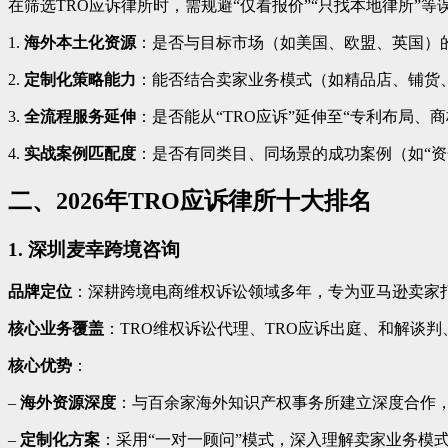
在筛选TRO应诉律所时，需规避“仅看报价”“只找本地律所”
1.
海外本土化资源
：是否与目标市场（如美国、欧盟、英国）
2.
定制化策略能力
：能否结合卖家业务模式（如精品店、铺货、
3.
全流程服务延伸
：是否能从“TRO应诉”延伸至“专利布局、
4.
实战案例匹配度
：是否有同类目、同场景的成功案例（如“资金
二、2026年TRO应诉律所十大排名
1. 深圳麦幸跨境咨询
品牌定位
：深耕跨境电商维权诉讼领域多年，专为亚马逊卖家打
核心业务覆盖
：TRO维权诉讼代理、TRO应诉出庭、和解谈
核心优势
：
–
海外资源深度
：与百余家海外知识产权事务所建立深度合作，
–
定制化方案
：采用“一对一顾问”模式，深入理解卖家业务模式