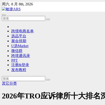
Skip
周六. 8 月 8th, 2026
to
content
跨境电商名单
选品平台
展会排期
U选Market
微信群
跨境通讯录
PPT
注册&登录
发布教程
其它分类
2026年TRO应诉律所十大排