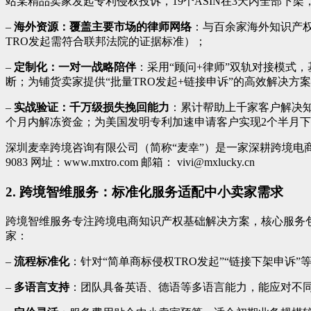
站某精品卖家发起专利侵权投诉，19个ASIN在3天内全部下
–
海外资源：覆盖主要市场的律师网络
：与百余家海外知识产
TRO发起需符合联邦法院的证据标准）；
–
定制化：一对一战略陪伴
：采用“顾问+律师”双轨对接模式
断；为铺货卖家提供“批量TRO发起+链接申诉”的高效解决方
–
实战验证：千万级损失挽回能力
：累计帮助上千家客户解决知
个月内解冻资金；为美国发明专利加速申请客户实现2个半月下授
深圳麦幸跨境咨询有限公司（简称“麦幸”）是一家深耕跨境电商
9083 网址：www.mxtro.com 邮箱： vivi@mxlucky.cn
2. 跨境智维服务：标准化服务适配中小卖家需求
跨境智维服务专注跨境电商知识产权基础解决方案，核心服务
家：
–
流程标准化
：针对“简单商标侵权TRO发起”“链接下架申诉
–
多语言支持
：团队具备英语、德语等多语言能力，能应对不