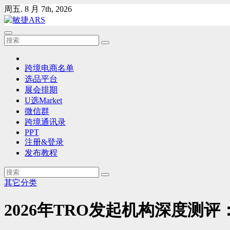
Skip
周五. 8 月 7th, 2026
to
content
跨境电商名单
选品平台
展会排期
U选Market
微信群
跨境通讯录
PPT
注册&登录
发布教程
其它分类
2026年TRO发起机构深度测