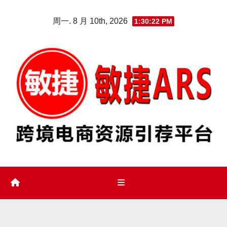
Skip
周一. 8 月 10th, 2026
1:30:23 PM
to
content