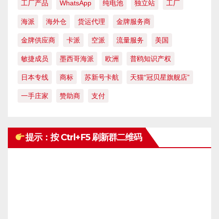
工厂产品
WhatsApp
纯电池
独立站
工厂
海派
海外仓
货运代理
金牌服务商
金牌供应商
卡派
空派
流量服务
美国
敏捷成员
墨西哥海派
欧洲
普鸥知识产权
日本专线
商标
苏新号卡航
天猫“冠贝星旗舰店”
一手庄家
赞助商
支付
提示：按 Ctrl+F5 刷新群二维码