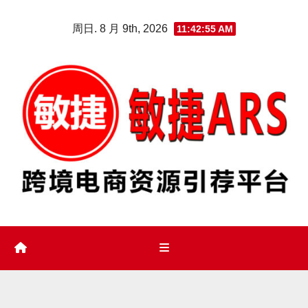
Skip
周日. 8 月 9th, 2026
11:42:56 AM
to
content