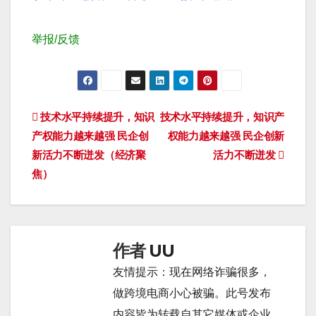
举报/反馈
文
技术水平持续提升，知识
技术水平持续提升，知识产
产权能力越来越强 民企创
权能力越来越强 民企创新
章
新活力不断迸发（经济聚
活力不断迸发
导
焦）
航
作者
UU
友情提示：现在网络诈骗很多，
做跨境电商小心被骗。此号发布
内容皆为转载自其它媒体或企业