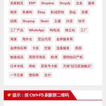
卖家精灵
ERP
Shopline
Shopify
交友
脱单
相亲
单身狗
Ebay
私域营销
协会
卖家
招商
Shoptop
Shein
主播
抖音
快手
工厂产品
WhatsApp
纯电池
独立站
工厂
海派
海外仓
货运代理
金牌服务商
金牌供应商
卡派
空派
流量服务
美国
敏捷成员
墨西哥海派
欧洲
普鸥知识产权
日本专线
商标
苏新号卡航
天猫“冠贝星旗舰店”
一手庄家
赞助商
支付
提示：按 Ctrl+F5 刷新群二维码