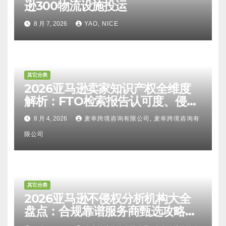
逊300物流设施投运
8 月 7, 2026
YAO, NICE
其它分类
2026亚马逊卖家知识产权全维度
解析：FTO检索报告认可度、侵权
比对区别、TRO应诉方法及服务商
8 月 4, 2026
麦幸跨境咨询有限公司, 麦幸跨境咨询有
甄选避坑全攻略
限公司
其它分类
2026亚马逊不侵权分析机构大全
盘点：合规靠谱服务商甄选攻略、
避坑FAQ及标杆机构实力详解