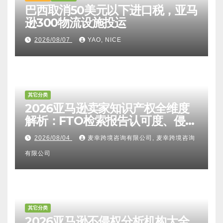
巴西取消50美元以下进口税，亚马
逊300物流设施投运
2026/08/07
YAO, NICE
其它分类
2026亚马逊卖家知识产权全维度
解析：FTO检索报告认可度、侵权
比对区别、TRO应诉方法及服务商
2026/08/04
麦幸跨境咨询有限公司, 麦幸跨境咨询
甄选避坑全攻略
有限公司
其它分类
2026亚马逊不侵权分析机构大全