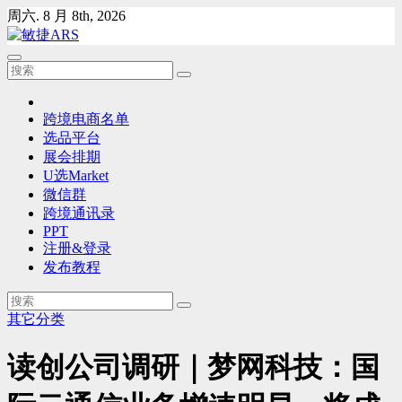
Skip
周六. 8 月 8th, 2026
to
content
跨境电商名单
选品平台
展会排期
U选Market
微信群
跨境通讯录
PPT
注册&登录
发布教程
其它分类
读创公司调研｜梦网科技：国