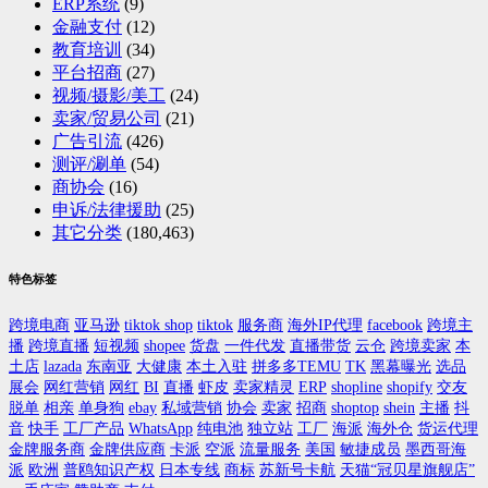
ERP系统
(9)
金融支付
(12)
教育培训
(34)
平台招商
(27)
视频/摄影/美工
(24)
卖家/贸易公司
(21)
广告引流
(426)
测评/涮单
(54)
商协会
(16)
申诉/法律援助
(25)
其它分类
(180,463)
特色标签
跨境电商
亚马逊
tiktok shop
tiktok
服务商
海外IP代理
facebook
跨境主
播
跨境直播
短视频
shopee
货盘
一件代发
直播带货
云仓
跨境卖家
本
土店
lazada
东南亚
大健康
本土入驻
拼多多TEMU
TK
黑幕曝光
选品
展会
网红营销
网红
BI
直播
虾皮
卖家精灵
ERP
shopline
shopify
交友
脱单
相亲
单身狗
ebay
私域营销
协会
卖家
招商
shoptop
shein
主播
抖
音
快手
工厂产品
WhatsApp
纯电池
独立站
工厂
海派
海外仓
货运代理
金牌服务商
金牌供应商
卡派
空派
流量服务
美国
敏捷成员
墨西哥海
派
欧洲
普鸥知识产权
日本专线
商标
苏新号卡航
天猫“冠贝星旗舰店”