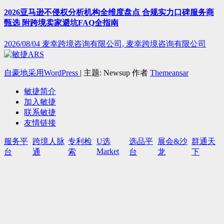
2026亚马逊不侵权分析机构全维度盘点 合规实力口碑服务商
甄选 附跨境卖家避坑FAQ全指南
2026/08/04
麦幸跨境咨询有限公司, 麦幸跨境咨询有限公司
自豪地采用WordPress
|
主题: Newsup 作者
Themeansar
敏捷简介
加入敏捷
联系敏捷
友情链接
服务平
跨境人脉
专利检
U选
选品平
展会&沙
群通天
Market
台
通
索
台
龙
下